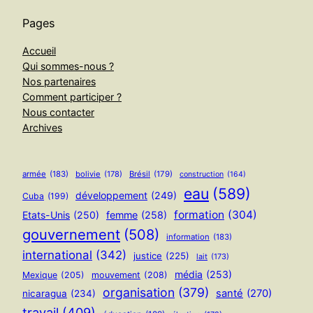
Pages
Accueil
Qui sommes-nous ?
Nos partenaires
Comment participer ?
Nous contacter
Archives
armée
(183)
bolivie
(178)
Brésil
(179)
construction
(164)
eau
(589)
développement
(249)
Cuba
(199)
formation
(304)
Etats-Unis
(250)
femme
(258)
gouvernement
(508)
information
(183)
international
(342)
justice
(225)
lait
(173)
média
(253)
Mexique
(205)
mouvement
(208)
organisation
(379)
santé
(270)
nicaragua
(234)
travail
(409)