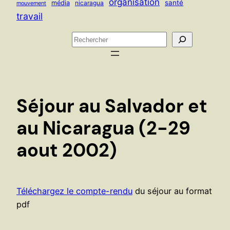
organisation
santé
média
nicaragua
mouvement
travail
R
e
c
h
e
Séjour au Salvador et
r
c
au Nicaragua (2-29
h
aout 2002)
e
r
Téléchargez le compte-rendu
du séjour au format
pdf