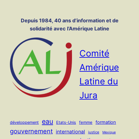
Panneau de gestion des cookies
Aller
au
Depuis 1984, 40 ans d’information et de
contenu
solidarité avec l’Amérique Latine
Comité
Amérique
Latine du
Jura
eau
formation
femme
développement
Etats-Unis
gouvernement
international
justice
Mexique