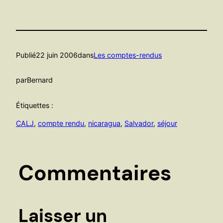
Publié
22 juin 2006
dans
Les comptes-rendus
par
Bernard
Étiquettes :
CALJ
, 
compte rendu
, 
nicaragua
, 
Salvador
, 
séjour
Commentaires
Laisser un