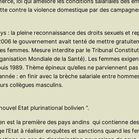
erce, loi qui améliore les conditions salariales des 
tte contre la violence domestique par des campagnes 
ays : la pleine reconnaissance des droits sexuels et r
2006 le gouvernement avait tenté de mettre gratuitem
es femmes. Mesure interdite par le Tribunal Constituti
Organisation Mondiale de la Santé). Les femmes exigen
puis 1989. Thème épineux qu’elles ne parviennent pas 
te année : en finir avec la brèche salariale entre hom
urs collègues masculins.
uvel Etat plurinational bolivien ”.
vien est la première des pays andins qui contienne des 
ge l’Etat à réaliser enquêtes et sanctions quand les f