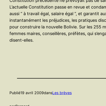
Constitution précédente ne prévoyait pas de san
L’actuelle Constitution passe en revue et condamn
aussi “ à travail égal, salaire égal ”, et garanti
instantanément les préjudices, les pratiques disc
pour construire la nouvelle Bolivie. Sur les 25
femmes maires, conseillères, préfètes, qui s’enga
disent-elles.
Publié
19 avril 2009
dans
Les brèves