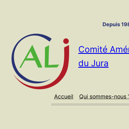
Panneau de gestion des cookies
Aller
au
contenu
Depuis 198
Comité Amér
du Jura
Accueil
Qui sommes-nous 