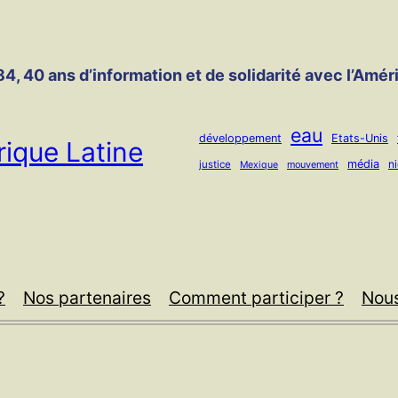
4, 40 ans d’information et de solidarité avec l’Amér
eau
développement
Etats-Unis
ique Latine
média
n
justice
mouvement
Mexique
?
Nos partenaires
Comment participer ?
Nous