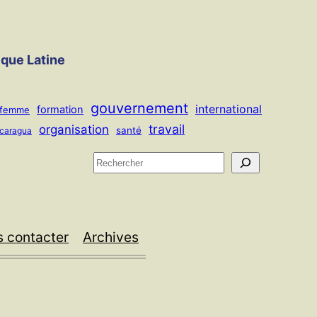
ique Latine
gouvernement
international
formation
femme
travail
organisation
santé
icaragua
R
e
c
h
 contacter
Archives
e
r
c
h