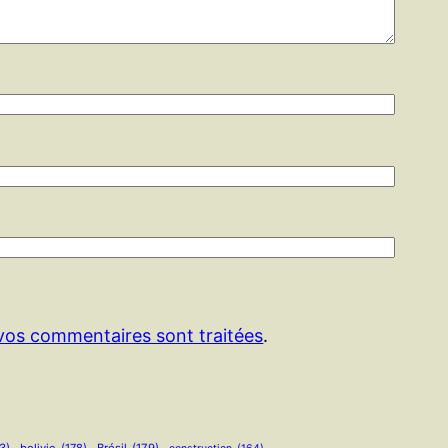
 vos commentaires sont traitées
.
3)
bolivie
(178)
Brésil
(179)