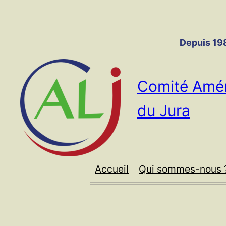
Panneau de gestion des cookies
Aller
au
contenu
Depuis 198
Comité Amér
du Jura
Accueil
Qui sommes-nous 