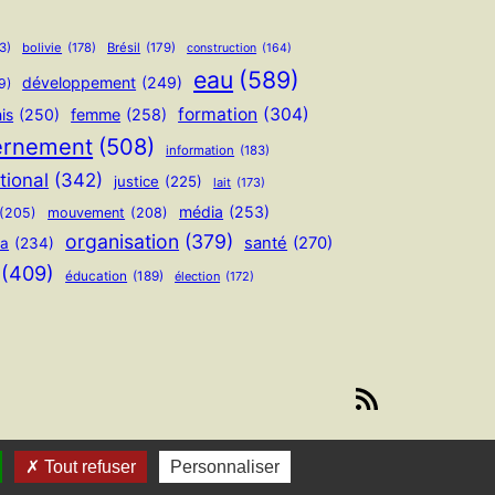
3)
bolivie
(178)
Brésil
(179)
construction
(164)
eau
(589)
développement
(249)
9)
formation
(304)
is
(250)
femme
(258)
ernement
(508)
information
(183)
tional
(342)
justice
(225)
lait
(173)
média
(253)
(205)
mouvement
(208)
organisation
(379)
santé
(270)
ua
(234)
(409)
éducation
(189)
élection
(172)
Flux RSS
Tout refuser
Personnaliser