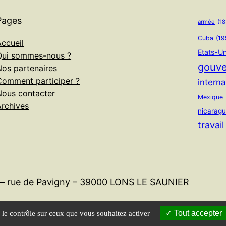
Pages
armée
(18
Cuba
(19
ccueil
Etats-Un
Qui sommes-nous ?
gouv
Nos partenaires
Comment participer ?
interna
Nous contacter
Mexique
Archives
nicarag
travail
l – rue de Pavigny – 39000 LONS LE SAUNIER
Tout accepter
e le contrôle sur ceux que vous souhaitez activer