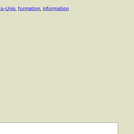
ts-Unis
, 
formation
, 
information