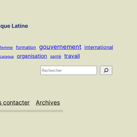
ique Latine
gouvernement
international
formation
femme
travail
organisation
santé
icaragua
R
e
c
h
 contacter
Archives
e
r
c
h