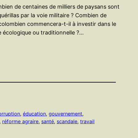
mbien de centaines de milliers de paysans sont
érillas par la voie militaire ? Combien de
t colombien commencera-t-il à investir dans le
re écologique ou traditionnelle ?…
orruption
, 
éducation
, 
gouvernement
, 
, 
réforme agraire
, 
santé
, 
scandale
, 
travail