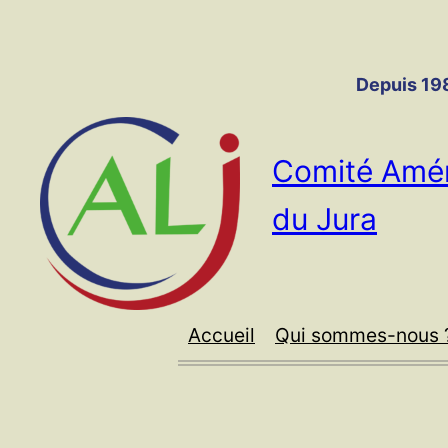
Panneau de gestion des cookies
Aller
au
contenu
Depuis 198
Comité Amér
du Jura
Accueil
Qui sommes-nous 