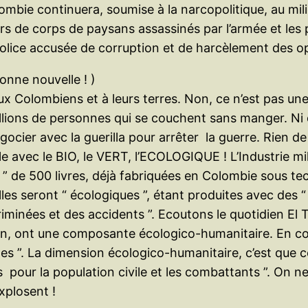
mbie continuera, soumise à la narcopolitique, au mili
 de corps de paysans assassinés par l’armée et les pa
police accusée de corruption et de harcèlement des o
onne nouvelle ! )
 Colombiens et à leurs terres. Non, ce n’est pas une 
illions de personnes qui se couchent sans manger. Ni q
gocier avec la guerilla pour arrêter la guerre. Rien de
avec le BIO, le VERT, l’ECOLOGIQUE ! L’Industrie milit
s ” de 500 livres, déjà fabriquées en Colombie sous 
elles seront “ écologiques ”, étant produites avec des
criminées et des accidents ”. Ecoutons le quotidien El
ion, ont une composante écologico-humanitaire. En col
bles ”. La dimension écologico-humanitaire, c’est que c
pour la population civile et les combattants ”. On ne p
xplosent !