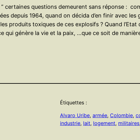
tes ” certaines questions demeurent sans réponse : co
es depuis 1964, quand on décida d’en finir avec les gu
r les produits toxiques de ces explosifs ? Quand l’Eta
 ce qui génère la vie et la paix, …que ce soit de maniè
Étiquettes :
Alvaro Uribe
, 
armée
, 
Colombie
, 
c
industrie
, 
lait
, 
logement
, 
militaires