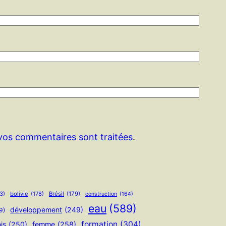
 vos commentaires sont traitées
.
3)
bolivie
(178)
Brésil
(179)
construction
(164)
eau
(589)
développement
(249)
9)
formation
(304)
is
(250)
femme
(258)