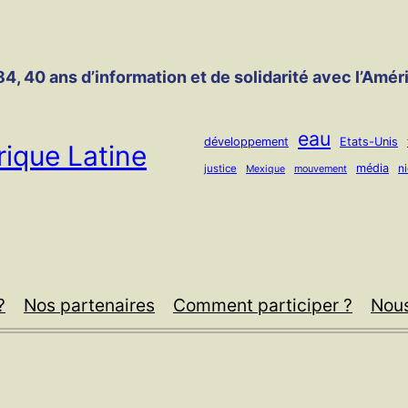
4, 40 ans d’information et de solidarité avec l’Amér
eau
développement
Etats-Unis
ique Latine
média
n
justice
mouvement
Mexique
?
Nos partenaires
Comment participer ?
Nous