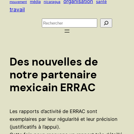
organisation
santé
média
nicaragua
mouvement
travail
R
e
c
h
e
Des nouvelles de
r
c
notre partenaire
h
mexicain ERRAC
e
r
Les rapports d’activité de ERRAC sont
exemplaires par leur régularité et leur précision
(justificatifs à l’appui).