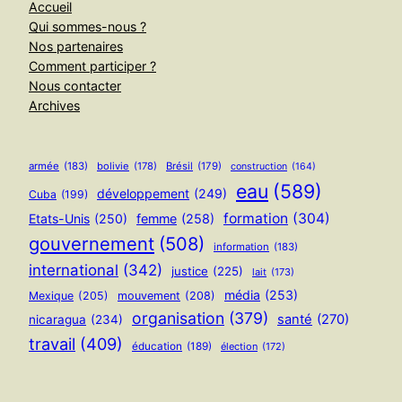
Accueil
Qui sommes-nous ?
Nos partenaires
Comment participer ?
Nous contacter
Archives
armée
(183)
bolivie
(178)
Brésil
(179)
construction
(164)
eau
(589)
développement
(249)
Cuba
(199)
formation
(304)
Etats-Unis
(250)
femme
(258)
gouvernement
(508)
information
(183)
international
(342)
justice
(225)
lait
(173)
média
(253)
Mexique
(205)
mouvement
(208)
organisation
(379)
santé
(270)
nicaragua
(234)
travail
(409)
éducation
(189)
élection
(172)