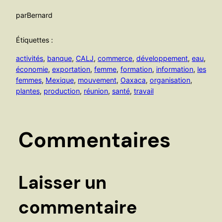
par
Bernard
Étiquettes :
activités
, 
banque
, 
CALJ
, 
commerce
, 
développement
, 
eau
, 
économie
, 
exportation
, 
femme
, 
formation
, 
information
, 
les
femmes
, 
Mexique
, 
mouvement
, 
Oaxaca
, 
organisation
, 
plantes
, 
production
, 
réunion
, 
santé
, 
travail
Commentaires
Laisser un
commentaire