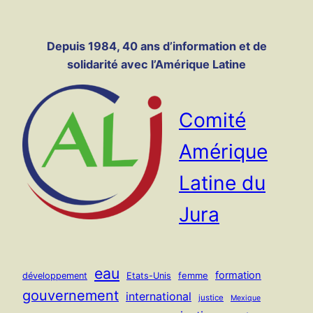
Panneau de gestion des cookies
Aller
au
Depuis 1984, 40 ans d’information et de
contenu
solidarité avec l’Amérique Latine
Comité
Amérique
Latine du
Jura
eau
formation
femme
développement
Etats-Unis
gouvernement
international
justice
Mexique