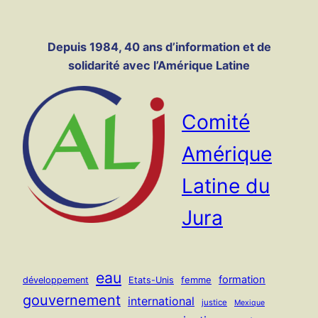
Panneau de gestion des cookies
Aller
au
Depuis 1984, 40 ans d’information et de
contenu
solidarité avec l’Amérique Latine
Comité
Amérique
Latine du
Jura
eau
formation
femme
développement
Etats-Unis
gouvernement
international
justice
Mexique