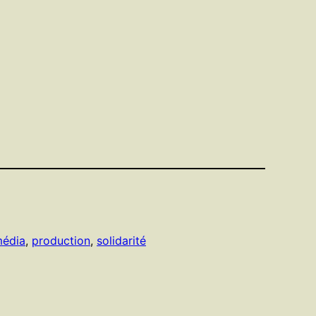
édia
, 
production
, 
solidarité