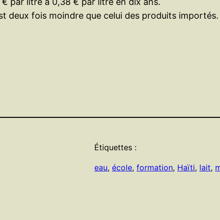
par litre à 0,38 € par litre en dix ans.
est deux fois moindre que celui des produits importés.
Étiquettes :
eau
, 
école
, 
formation
, 
Haïti
, 
lait
, 
m