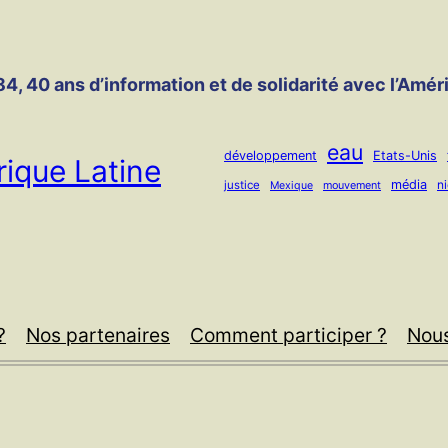
4, 40 ans d’information et de solidarité avec l’Amér
eau
développement
Etats-Unis
ique Latine
média
n
justice
mouvement
Mexique
?
Nos partenaires
Comment participer ?
Nous