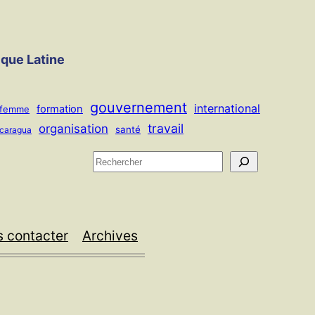
ique Latine
gouvernement
international
formation
femme
travail
organisation
santé
icaragua
R
e
c
h
 contacter
Archives
e
r
c
h