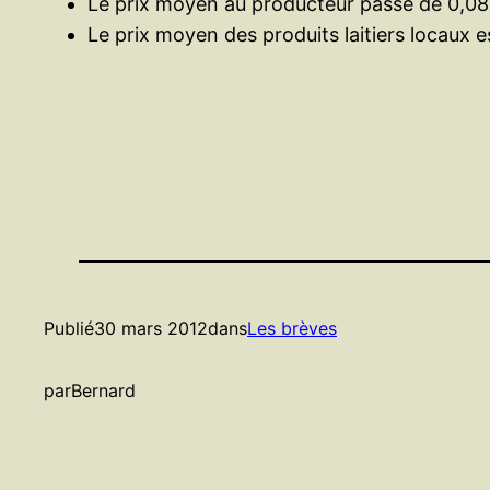
Le prix moyen au producteur passe de 0,08 € 
Le prix moyen des produits laitiers locaux 
Publié
30 mars 2012
dans
Les brèves
par
Bernard