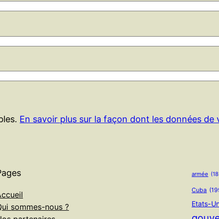
ables.
En savoir plus sur la façon dont les données de
Pages
armée
(18
Cuba
(19
ccueil
Etats-Un
Qui sommes-nous ?
gouv
Nos partenaires