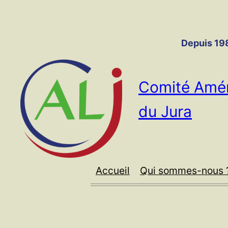
Panneau de gestion des cookies
Aller
au
contenu
Depuis 198
Comité Amér
du Jura
Accueil
Qui sommes-nous 