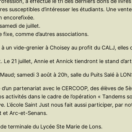
ession, a effectué le tri des derniers dons de livres 
res susceptibles d’intéresser les étudiants. Une vente
n encorefixée.
samedi de juillet.
le fixe, comme d’autres associations.
à un vide-grenier à Choisey au profit du CALJ, elles o
e 21 juillet, Annie et Annick tiendront le stand d’art
e Maud; samedi 3 août à 20h, salle du Puits Salé à LON
’un partenariat avec le CERCOOP, des élèves de 5ème d
os activités dans le cadre de l’opération « Tandems s
ve. L’école Saint Just nous fait aussi participer, par 
st et Arc-et-Senans.
 de terminale du Lycée Ste Marie de Lons.