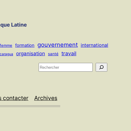
ique Latine
gouvernement
international
formation
femme
travail
organisation
santé
icaragua
R
e
c
h
 contacter
Archives
e
r
c
h