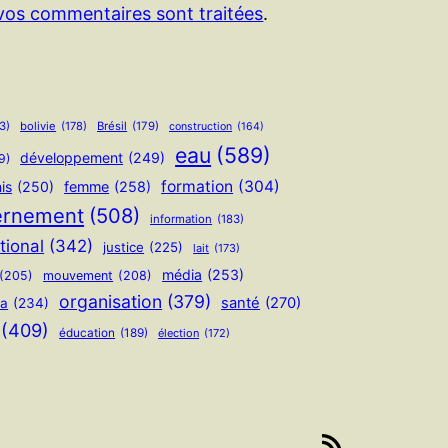
 vos commentaires sont traitées
.
3)
bolivie
(178)
Brésil
(179)
construction
(164)
eau
(589)
développement
(249)
9)
formation
(304)
is
(250)
femme
(258)
ernement
(508)
information
(183)
tional
(342)
justice
(225)
lait
(173)
média
(253)
(205)
mouvement
(208)
organisation
(379)
santé
(270)
ua
(234)
(409)
éducation
(189)
élection
(172)
Flux RSS