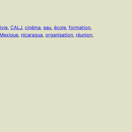
ivie
, 
CALJ
, 
cinéma
, 
eau
, 
école
, 
formation
, 
Mexique
, 
nicaragua
, 
organisation
, 
réunion
, 