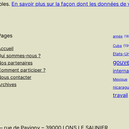
ables.
En savoir plus sur la façon dont les données de
Pages
armée
(18
Cuba
(19
ccueil
Etats-Un
Qui sommes-nous ?
gouv
Nos partenaires
Comment participer ?
interna
Nous contacter
Mexique
Archives
nicarag
travail
l – rue de Pavigny – 39000 LONS LE SAUNIER