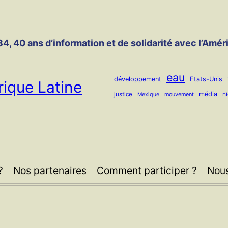
4, 40 ans d’information et de solidarité avec l’Amér
eau
développement
Etats-Unis
ique Latine
média
n
justice
mouvement
Mexique
?
Nos partenaires
Comment participer ?
Nous