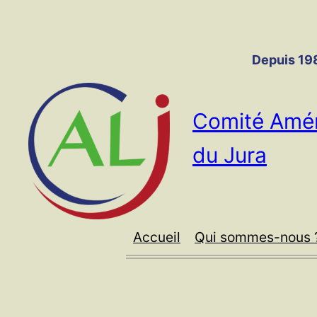
Panneau de gestion des cookies
Aller
au
contenu
Depuis 198
Comité Amér
du Jura
Accueil
Qui sommes-nous 