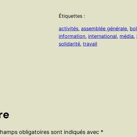
Étiquettes :
activités
, 
assemblée générale
, 
bol
information
, 
international
, 
média
, 
solidarité
, 
travail
re
champs obligatoires sont indiqués avec
*