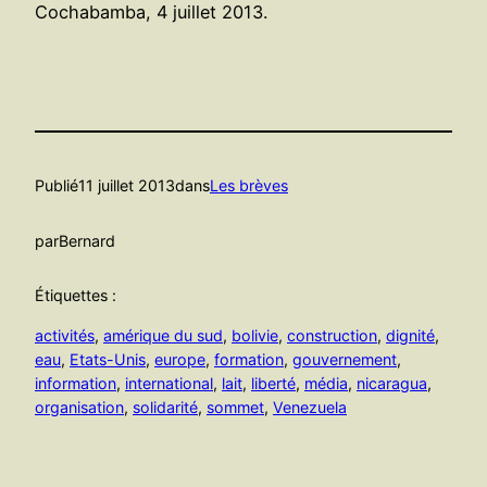
Cochabamba, 4 juillet 2013.
Publié
11 juillet 2013
dans
Les brèves
par
Bernard
Étiquettes :
activités
, 
amérique du sud
, 
bolivie
, 
construction
, 
dignité
, 
eau
, 
Etats-Unis
, 
europe
, 
formation
, 
gouvernement
, 
information
, 
international
, 
lait
, 
liberté
, 
média
, 
nicaragua
, 
organisation
, 
solidarité
, 
sommet
, 
Venezuela