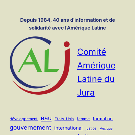
Panneau de gestion des cookies
Aller
au
Depuis 1984, 40 ans d’information et de
contenu
solidarité avec l’Amérique Latine
Comité
Amérique
Latine du
Jura
eau
formation
femme
développement
Etats-Unis
gouvernement
international
justice
Mexique