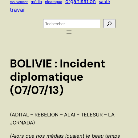
organisation
santé
média
nicaragua
mouvement
travail
R
e
c
h
e
BOLIVIE : Incident
r
c
diplomatique
h
(07/07/13)
e
r
(ADITAL – REBELION – ALAI – TELESUR – LA
JORNADA)
(Alors que nos médias louaient le beau temps