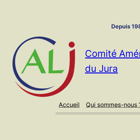
Panneau de gestion des cookies
Aller
au
contenu
Depuis 198
Comité Amér
du Jura
Accueil
Qui sommes-nous 