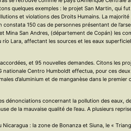
nduras se retrouve comme le pays d’Amérique Centrale
itons quelques exemples : le projet San Martin, qui f
lutions et violations des Droits Humains. La majorité 
constata 150 cas de personnes présentant de l’arseni
ojet Mina San Andres, (département de Copán) les c
ío Lara, affectant les sources et les eaux superficie
accordées, et 95 nouvelles demandes. Citons les pro
G nationale Centro Humboldt effectua, pour ces deux 
males d’aluminium et de manganèse dans le premier c
s dénonciations concernant la pollution des eaux, de
e de la mauvaise qualité de l’eau. A plusieurs repris
u Nicaragua : la zone de Bonanza et Siuna, le « Trian