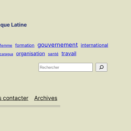
ique Latine
gouvernement
international
formation
femme
travail
organisation
santé
icaragua
R
e
c
h
 contacter
Archives
e
r
c
h