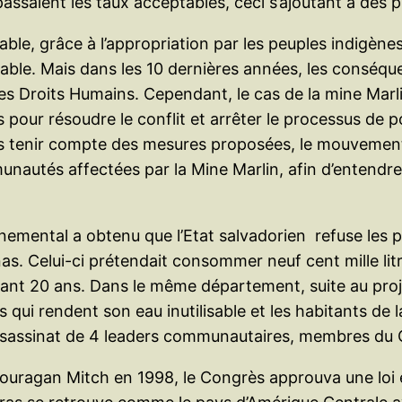
assaient les taux acceptables, ceci s’ajoutant à des 
, grâce à l’appropriation par les peuples indigènes de
mable. Mais dans les 10 dernières années, les conséqu
des Droits Humains. Cependant, le cas de la mine Marl
 pour résoudre le conflit et arrêter le processus de 
 tenir compte des mesures proposées, le mouvement s
munautés affectées par la Mine Marlin, afin d’entendr
ntal a obtenu que l’Etat salvadorien refuse les per
. Celui-ci prétendait consommer neuf cent mille litre
ant 20 ans. Dans le même département, suite au proje
es qui rendent son eau inutilisable et les habitants de
’assassinat de 4 leaders communautaires, membres d
ragan Mitch en 1998, le Congrès approuva une loi étab