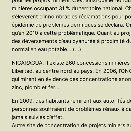
pour les projets miniers. C’est ainsi que le Ho
minières occupant 31 % du territoire national. C
s’élevèrent d’innombrables réclamations pour pol
épidémie de problèmes dermiques se déclara. On 
qu’en 2010 à cette problématique. Quant au pr
des déversements d’eau cyanurée à proximité du r
normal en eau potable… (…)
NICARAGUA. Il existe 260 concessions minières 
Libertad, au centre nord au pays. En 2006, l’ON
qui mirent en évidence des concentrations anor
zinc, plomb et fer…
En 2009, des habitants remirent aux autorités de
personnes souffraient de problèmes rénaux à caus
jamais suivies d’effet.
Autre site de concentration de projets miniers a