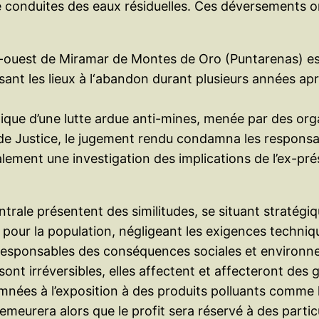
 conduites des eaux résiduelles. Ces déversements on
-ouest de Miramar de Montes de Oro (Puntarenas) est
issant les lieux à l‘abandon durant plusieurs années a
tique d’une lutte ardue anti-mines, menée par des org
de Justice, le jugement rendu condamna les responsab
ent une investigation des implications de l’ex-prés
ntrale présentent des similitudes, se situant stratégi
pour la population, négligeant les exigences technique
 responsables des conséquences sociales et environn
sont irréversibles, elles affectent et affecteront d
ndamnées à l’exposition à des produits polluants comm
meurera alors que le profit sera réservé à des particu