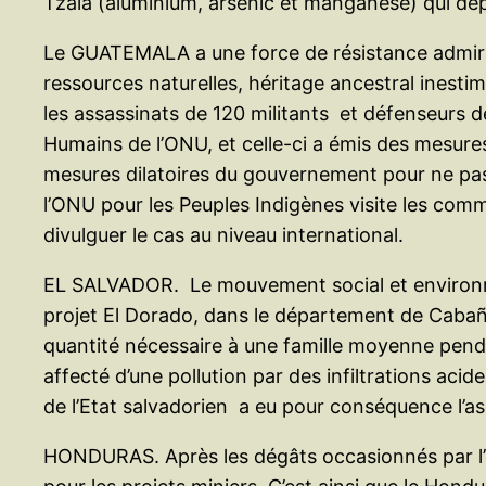
Tzala (aluminium, arsenic et manganèse) qui dép
Le GUATEMALA a une force de résistance admirable
ressources naturelles, héritage ancestral inesti
les assassinats de 120 militants et défenseurs 
Humains de l’ONU, et celle-ci a émis des mesures
mesures dilatoires du gouvernement pour ne pas
l’ONU pour les Peuples Indigènes visite les com
divulguer le cas au niveau international.
EL SALVADOR. Le mouvement social et environneme
projet El Dorado, dans le département de Cabañas
quantité nécessaire à une famille moyenne pend
affecté d’une pollution par des infiltrations acid
de l’Etat salvadorien a eu pour conséquence l
HONDURAS. Après les dégâts occasionnés par l’ou