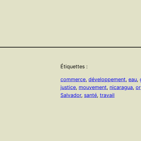
Étiquettes :
commerce
, 
développement
, 
eau
, 
justice
, 
mouvement
, 
nicaragua
, 
or
Salvador
, 
santé
, 
travail