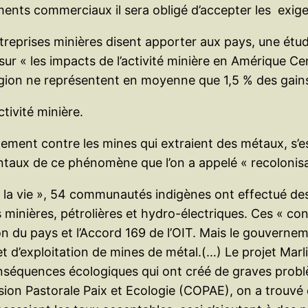
ments commerciaux il sera obligé d’accepter les exig
reprises minières disent apporter aux pays, une étud
r « les impacts de l’activité minière en Amérique Cen
égion ne représentent en moyenne que 1,5 % des gain
ivité minière.
ipalement contre les mines qui extraient des métaux, s
taux de ce phénomène que l’on a appelé « recolonisa
la vie », 54 communautés indigènes ont effectué des
s minières, pétrolières et hydro-électriques. Ces « co
ion du pays et l’Accord 169 de l’OIT. Mais le gouvern
et d’exploitation de mines de métal.(…) Le projet Marl
onséquences écologiques qui ont créé de graves prob
ion Pastorale Paix et Ecologie (COPAE), on a trouvé 