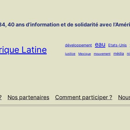
4, 40 ans d’information et de solidarité avec l’Amér
eau
développement
Etats-Unis
ique Latine
média
n
justice
mouvement
Mexique
?
Nos partenaires
Comment participer ?
Nous