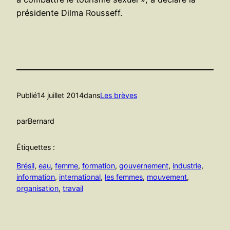
présidente Dilma Rousseff.
Publié
14 juillet 2014
dans
Les brèves
par
Bernard
Étiquettes :
Brésil
, 
eau
, 
femme
, 
formation
, 
gouvernement
, 
industrie
, 
information
, 
international
, 
les femmes
, 
mouvement
, 
organisation
, 
travail