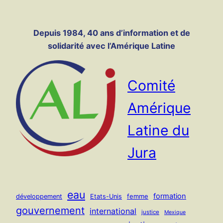
Panneau de gestion des cookies
Aller
au
Depuis 1984, 40 ans d’information et de
contenu
solidarité avec l’Amérique Latine
Comité
Amérique
Latine du
Jura
eau
formation
femme
développement
Etats-Unis
gouvernement
international
justice
Mexique