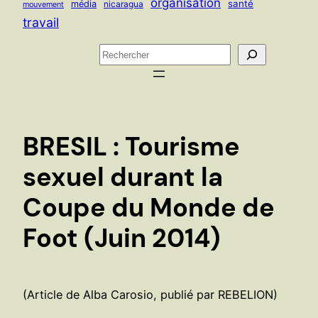
organisation
santé
média
nicaragua
mouvement
travail
R
e
c
h
e
BRESIL : Tourisme
r
c
sexuel durant la
h
Coupe du Monde de
e
r
Foot (Juin 2014)
(Article de Alba Carosio, publié par REBELION)