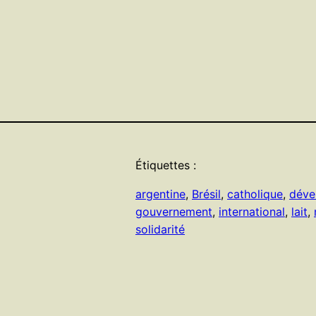
Étiquettes :
argentine
, 
Brésil
, 
catholique
, 
déve
gouvernement
, 
international
, 
lait
, 
solidarité