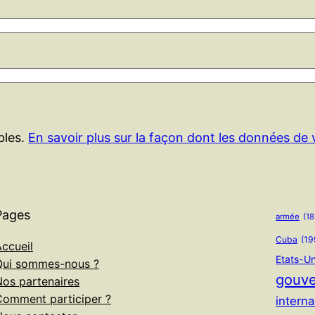
ables.
En savoir plus sur la façon dont les données de
Pages
armée
(18
Cuba
(19
ccueil
Etats-Un
Qui sommes-nous ?
gouv
Nos partenaires
Comment participer ?
interna