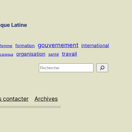
ique Latine
gouvernement
international
formation
femme
travail
organisation
santé
icaragua
R
e
c
h
 contacter
Archives
e
r
c
h