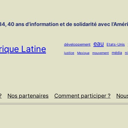
4, 40 ans d’information et de solidarité avec l’Amér
eau
développement
Etats-Unis
ique Latine
média
n
justice
mouvement
Mexique
?
Nos partenaires
Comment participer ?
Nous