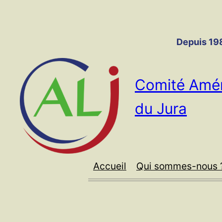
Panneau de gestion des cookies
Aller
au
contenu
Depuis 198
Comité Amér
du Jura
Accueil
Qui sommes-nous 