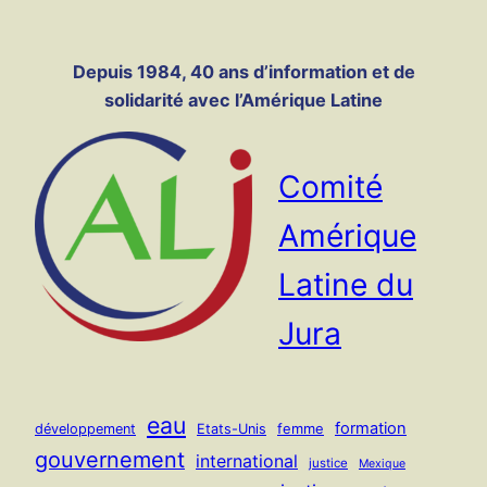
Panneau de gestion des cookies
Aller
au
Depuis 1984, 40 ans d’information et de
contenu
solidarité avec l’Amérique Latine
Comité
Amérique
Latine du
Jura
eau
formation
femme
développement
Etats-Unis
gouvernement
international
justice
Mexique