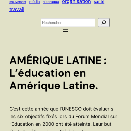
organisation
santé
média
nicaragua
mouvement
travail
R
e
c
h
e
AMÉRIQUE LATINE :
r
c
L’éducation en
h
Amérique Latine.
e
r
C’est cette année que l’UNESCO doit évaluer si
les six objectifs fixés lors du Forum Mondial sur
l’Education en 2000 ont été atteints. Leur but