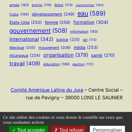
armée
(183)
bolivie
(178)
Brésil
(179)
construction
(164)
eau
(589)
développement
(249)
Cuba
(199)
formation
(304)
Etats-Unis
(250)
femme
(258)
gouvernement
(508)
information
(183)
international
(342)
justice
(225)
lait
(173)
média
(253)
Mexique
(205)
mouvement
(208)
organisation
(379)
santé
(270)
nicaragua
(234)
travail
(409)
éducation
(189)
élection
(172)
Comité Amérique Latine du Jura
– Centre Social –
rue de Pavigny – 39000 LONS LE SAUNIER
Flux RSS
Ce site utilise des cookies et vous donne le contrôle sur ceux que
vous souhaitez activer
Tout accepter
Tout refuser
Personnaliser