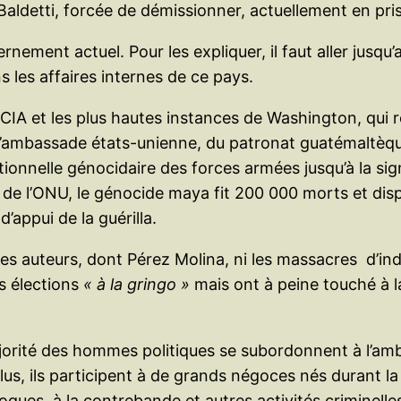
ldetti, forcée de démissionner, actuellement en pri
ement actuel. Pour les expliquer, il faut aller jusqu’
 les affaires internes de ce pays.
 CIA et les plus hautes instances de Washington, qui 
l’ambassade états-unienne, du patronat guatémaltèque 
ctionnelle génocidaire des forces armées jusqu’à la sig
 de l’ONU, le génocide maya fit 200 000 morts et dis
’appui de la guérilla.
es auteurs, dont Pérez Molina, ni les massacres d’ind
s élections
« à la gringo »
mais ont à peine touché à la
ajorité des hommes politiques se subordonnent à l’a
 plus, ils participent à de grands négoces nés durant l
ogues, à la contrebande et autres activités criminelle