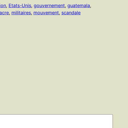
ion
, 
Etats-Unis
, 
gouvernement
, 
guatemala
, 
acre
, 
militaires
, 
mouvement
, 
scandale