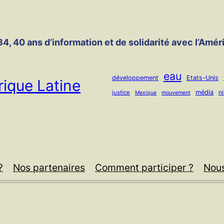
4, 40 ans d’information et de solidarité avec l’Amér
eau
développement
Etats-Unis
ique Latine
média
n
justice
mouvement
Mexique
?
Nos partenaires
Comment participer ?
Nous