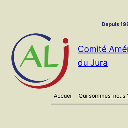
Panneau de gestion des cookies
Aller
au
contenu
Depuis 198
Comité Amér
du Jura
Accueil
Qui sommes-nous 