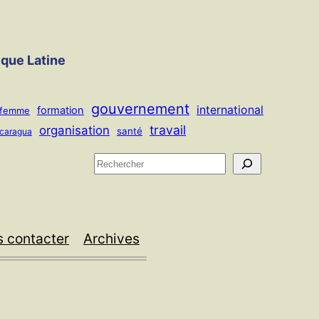
ique Latine
gouvernement
international
formation
femme
travail
organisation
santé
icaragua
R
e
c
h
 contacter
Archives
e
r
c
h