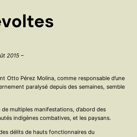
e
r
voltes
oût 2015 –
dent Otto Pérez Molina, comme responsable d’une
uvernement paralysé depuis des semaines, semble
e de multiples manifestations, d’abord des
utés indigènes combatives, et les paysans.
des délits de hauts fonctionnaires du