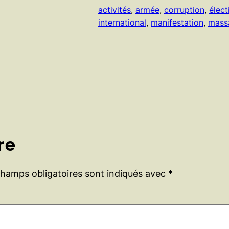
activités
, 
armée
, 
corruption
, 
élect
international
, 
manifestation
, 
mass
re
champs obligatoires sont indiqués avec
*