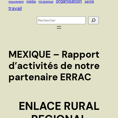
organisation
santé
média
nicaragua
mouvement
travail
R
e
c
h
e
MEXIQUE – Rapport
r
c
d’activités de notre
h
partenaire ERRAC
e
r
ENLACE RURAL