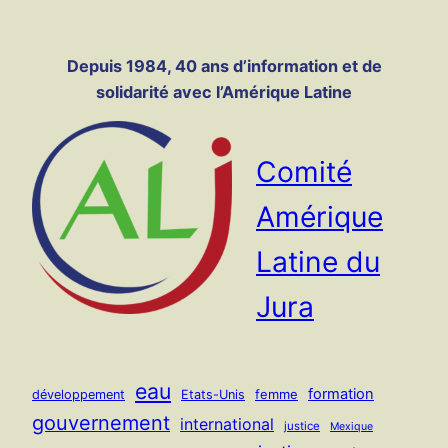
Panneau de gestion des cookies
Aller
au
Depuis 1984, 40 ans d’information et de
contenu
solidarité avec l’Amérique Latine
Comité
Amérique
Latine du
Jura
eau
formation
femme
développement
Etats-Unis
gouvernement
international
justice
Mexique