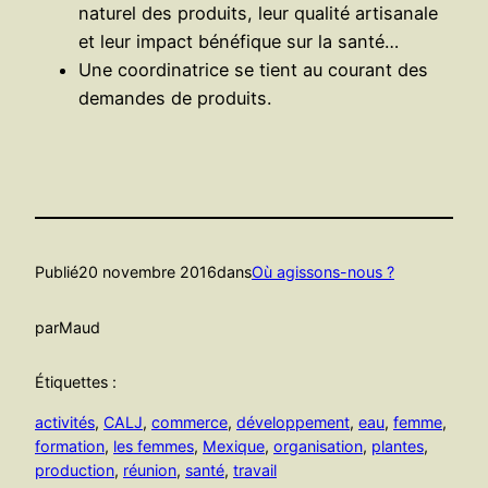
naturel des produits, leur qualité artisanale
et leur impact bénéfique sur la santé…
Une coordinatrice se tient au courant des
demandes de produits.
Publié
20 novembre 2016
dans
Où agissons-nous ?
par
Maud
Étiquettes :
activités
, 
CALJ
, 
commerce
, 
développement
, 
eau
, 
femme
, 
formation
, 
les femmes
, 
Mexique
, 
organisation
, 
plantes
, 
production
, 
réunion
, 
santé
, 
travail