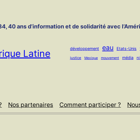
4, 40 ans d’information et de solidarité avec l’Amér
eau
développement
Etats-Unis
ique Latine
média
n
justice
mouvement
Mexique
?
Nos partenaires
Comment participer ?
Nous