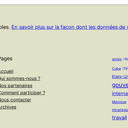
ables.
En savoir plus sur la façon dont les données de
Pages
armée
(18
Cuba
(19
ccueil
Etats-Un
Qui sommes-nous ?
gouv
Nos partenaires
Comment participer ?
interna
Nous contacter
Mexique
Archives
nicarag
travail