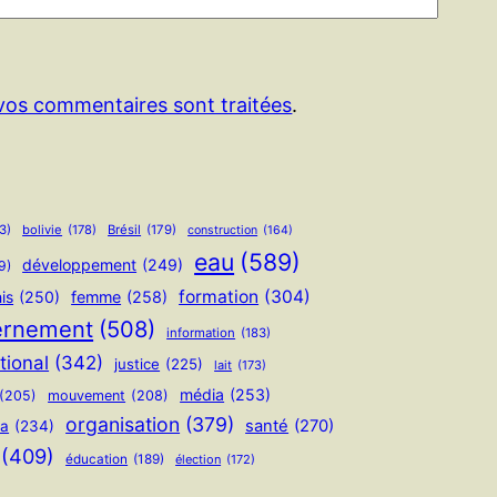
 vos commentaires sont traitées
.
3)
bolivie
(178)
Brésil
(179)
construction
(164)
eau
(589)
développement
(249)
9)
formation
(304)
is
(250)
femme
(258)
ernement
(508)
information
(183)
tional
(342)
justice
(225)
lait
(173)
média
(253)
(205)
mouvement
(208)
organisation
(379)
santé
(270)
ua
(234)
(409)
éducation
(189)
élection
(172)