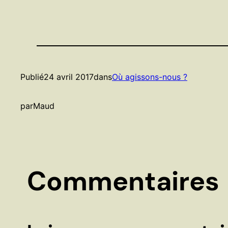
Publié
24 avril 2017
dans
Où agissons-nous ?
par
Maud
Commentaires