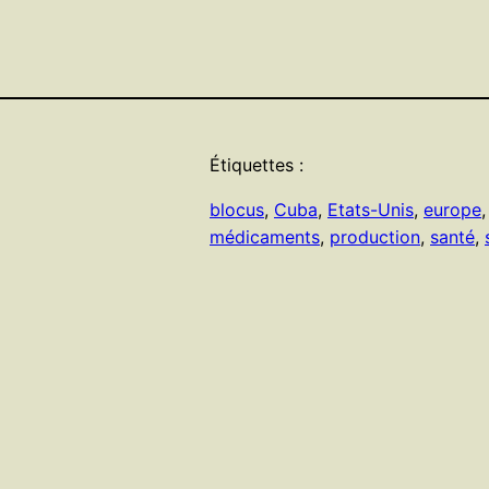
Étiquettes :
blocus
, 
Cuba
, 
Etats-Unis
, 
europe
,
médicaments
, 
production
, 
santé
, 