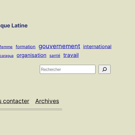
ique Latine
gouvernement
international
formation
femme
travail
organisation
santé
icaragua
R
e
c
h
 contacter
Archives
e
r
c
h