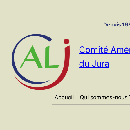
Panneau de gestion des cookies
Aller
au
contenu
Depuis 198
Comité Amér
du Jura
Accueil
Qui sommes-nous 