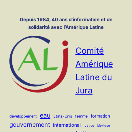
Panneau de gestion des cookies
Aller
au
Depuis 1984, 40 ans d’information et de
contenu
solidarité avec l’Amérique Latine
Comité
Amérique
Latine du
Jura
eau
formation
femme
développement
Etats-Unis
gouvernement
international
justice
Mexique