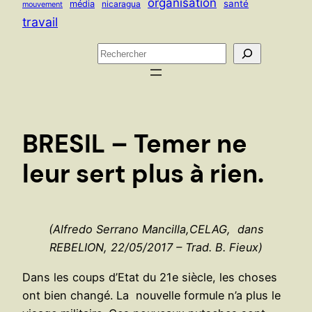
organisation
santé
média
nicaragua
mouvement
travail
R
e
c
h
e
BRESIL – Temer ne
r
c
leur sert plus à rien.
h
e
r
(Alfredo Serrano Mancilla,CELAG, dans
REBELION, 22/05/2017 – Trad. B. Fieux)
Dans les coups d’Etat du 21e siècle, les choses
ont bien changé. La nouvelle formule n’a plus le