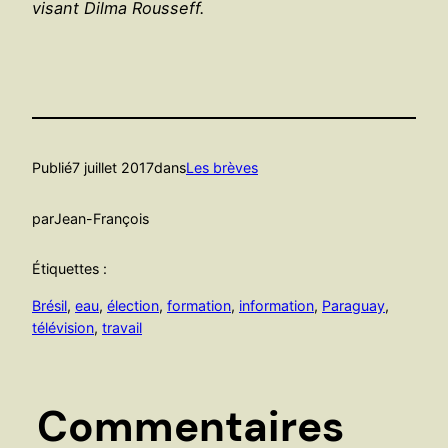
visant Dilma Rousseff.
Publié
7 juillet 2017
dans
Les brèves
par
Jean-François
Étiquettes :
Brésil
, 
eau
, 
élection
, 
formation
, 
information
, 
Paraguay
, 
télévision
, 
travail
Commentaires