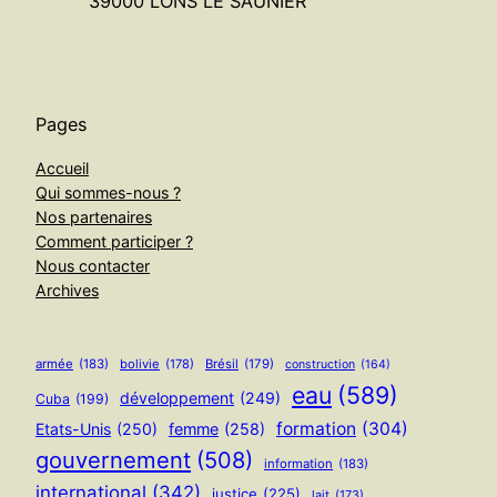
39000 LONS LE SAUNIER
Pages
Accueil
Qui sommes-nous ?
Nos partenaires
Comment participer ?
Nous contacter
Archives
armée
(183)
bolivie
(178)
Brésil
(179)
construction
(164)
eau
(589)
développement
(249)
Cuba
(199)
formation
(304)
Etats-Unis
(250)
femme
(258)
gouvernement
(508)
information
(183)
international
(342)
justice
(225)
lait
(173)