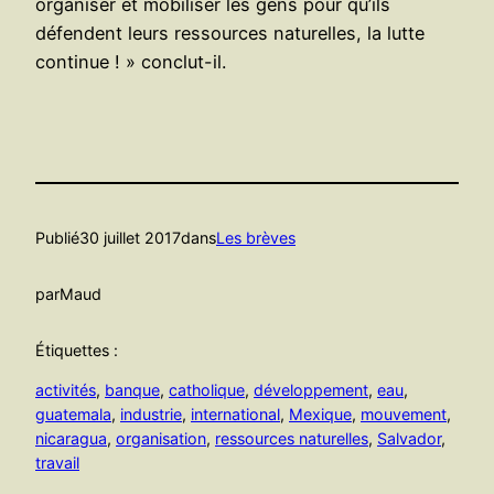
organiser et mobiliser les gens pour qu’ils
défendent leurs ressources naturelles, la lutte
continue ! » conclut-il.
Publié
30 juillet 2017
dans
Les brèves
par
Maud
Étiquettes :
activités
, 
banque
, 
catholique
, 
développement
, 
eau
, 
guatemala
, 
industrie
, 
international
, 
Mexique
, 
mouvement
, 
nicaragua
, 
organisation
, 
ressources naturelles
, 
Salvador
, 
travail