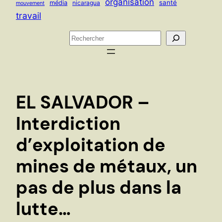
organisation
santé
média
nicaragua
mouvement
travail
R
e
c
h
e
EL SALVADOR –
r
c
Interdiction
h
d’exploitation de
e
r
mines de métaux, un
pas de plus dans la
lutte…