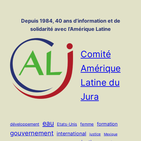
Panneau de gestion des cookies
Aller
au
Depuis 1984, 40 ans d’information et de
contenu
solidarité avec l’Amérique Latine
Comité
Amérique
Latine du
Jura
eau
formation
femme
développement
Etats-Unis
gouvernement
international
justice
Mexique