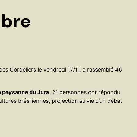
e
r
mbre
des Cordeliers le vendredi 17/11, a rassemblé 46
n paysanne du Jura
. 21 personnes ont répondu
ltures brésiliennes, projection suivie d’un débat