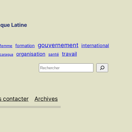
ique Latine
gouvernement
international
formation
femme
travail
organisation
santé
icaragua
R
e
c
h
 contacter
Archives
e
r
c
h