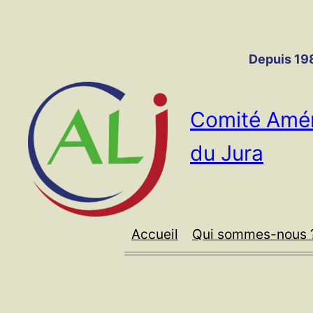
Panneau de gestion des cookies
Aller
au
contenu
Depuis 198
Comité Amér
du Jura
Accueil
Qui sommes-nous 