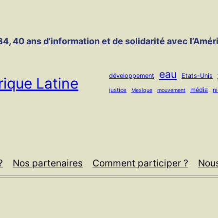
4, 40 ans d’information et de solidarité avec l’Amér
eau
développement
Etats-Unis
ique Latine
média
n
justice
mouvement
Mexique
?
Nos partenaires
Comment participer ?
Nous