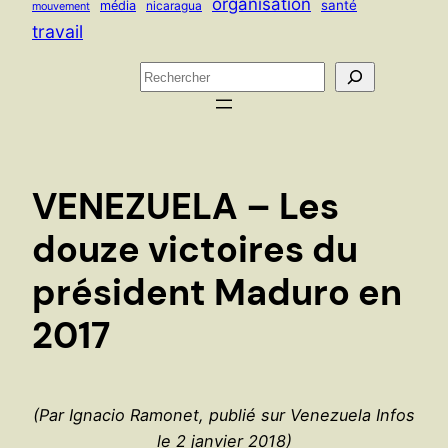
organisation
santé
média
nicaragua
mouvement
travail
R
e
c
h
e
VENEZUELA – Les
r
c
douze victoires du
h
président Maduro en
e
r
2017
(Par Ignacio Ramonet, publié sur Venezuela Infos
le 2 janvier 2018)