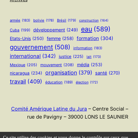
armée
(183)
bolivie
(178)
Brésil
(179)
construction
(164)
eau
(589)
développement
(249)
Cuba
(199)
formation
(304)
Etats-Unis
(250)
femme
(258)
gouvernement
(508)
information
(183)
international
(342)
justice
(225)
lait
(173)
média
(253)
Mexique
(205)
mouvement
(208)
organisation
(379)
santé
(270)
nicaragua
(234)
travail
(409)
éducation
(189)
élection
(172)
Comité Amérique Latine du Jura
– Centre Social –
rue de Pavigny – 39000 LONS LE SAUNIER
Flux RSS
Ce site utilise des cookies et vous donne le contrôle sur ceux que