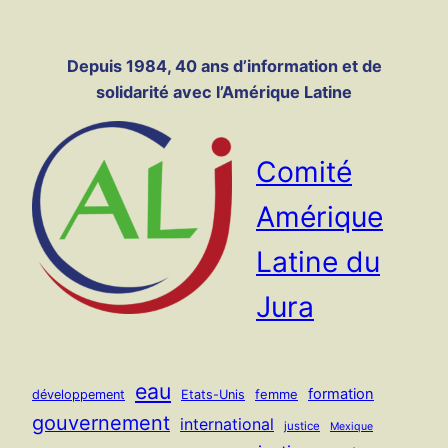
Panneau de gestion des cookies
Aller
au
Depuis 1984, 40 ans d’information et de
contenu
solidarité avec l’Amérique Latine
Comité
Amérique
Latine du
Jura
eau
formation
femme
développement
Etats-Unis
gouvernement
international
justice
Mexique