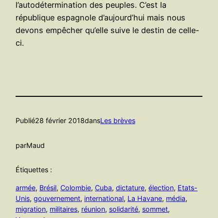
l’autodétermination des peuples. C’est la
république espagnole d’aujourd’hui mais nous
devons empêcher qu’elle suive le destin de celle-
ci.
Publié
28 février 2018
dans
Les brèves
par
Maud
Étiquettes :
armée
, 
Brésil
, 
Colombie
, 
Cuba
, 
dictature
, 
élection
, 
Etats-
Unis
, 
gouvernement
, 
international
, 
La Havane
, 
média
, 
migration
, 
militaires
, 
réunion
, 
solidarité
, 
sommet
, 