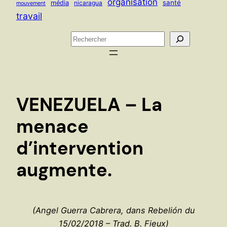
organisation
santé
média
nicaragua
mouvement
travail
R
e
c
h
e
VENEZUELA – La
r
c
menace
h
d’intervention
e
r
augmente.
(Angel Guerra Cabrera, dans Rebelión du
15/02/2018 – Trad. B. Fieux)