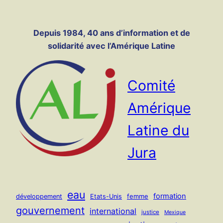
Panneau de gestion des cookies
Aller
au
Depuis 1984, 40 ans d’information et de
contenu
solidarité avec l’Amérique Latine
Comité
Amérique
Latine du
Jura
eau
formation
femme
développement
Etats-Unis
gouvernement
international
justice
Mexique