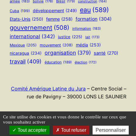
armée
(183)
bolivie
(178)
Brésil
(179)
construction
(164)
eau
(589)
développement
(249)
Cuba
(199)
formation
(304)
Etats-Unis
(250)
femme
(258)
gouvernement
(508)
information
(183)
international
(342)
justice
(225)
lait
(173)
média
(253)
Mexique
(205)
mouvement
(208)
organisation
(379)
santé
(270)
nicaragua
(234)
travail
(409)
éducation
(189)
élection
(172)
Comité Amérique Latine du Jura
– Centre Social –
rue de Pavigny – 39000 LONS LE SAUNIER
Flux RSS
Ce site utilise des cookies et vous donne le contrôle sur ceux que
vous souhaitez activer
Tout accepter
Tout refuser
Personnaliser