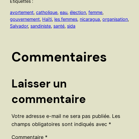
Étiquettes :
avortement
, 
catholique
, 
eau
, 
élection
, 
femme
, 
gouvernement
, 
Haïti
, 
les femmes
, 
nicaragua
, 
organisation
, 
Salvador
, 
sandiniste
, 
santé
, 
sida
Commentaires
Laisser un
commentaire
Votre adresse e-mail ne sera pas publiée.
Les
champs obligatoires sont indiqués avec
*
Commentaire
*