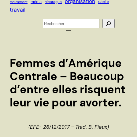
organisation
santé
média
nicaragua
mouvement
travail
R
e
c
h
e
Femmes d’Amérique
r
c
Centrale – Beaucoup
h
d’entre elles risquent
e
r
leur vie pour avorter.
(EFE- 26/12/2017 – Trad. B. Fieux)