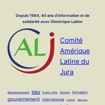
Panneau de gestion des cookies
Aller
au
Depuis 1984, 40 ans d’information et de
contenu
solidarité avec l’Amérique Latine
Comité
Amérique
Latine du
Jura
eau
formation
femme
développement
Etats-Unis
gouvernement
international
justice
Mexique