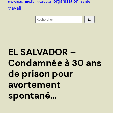
organisation
santé
média
nicaragua
mouvement
travail
R
e
c
h
e
EL SALVADOR –
r
c
Condamnée à 30 ans
h
de prison pour
e
r
avortement
spontané…