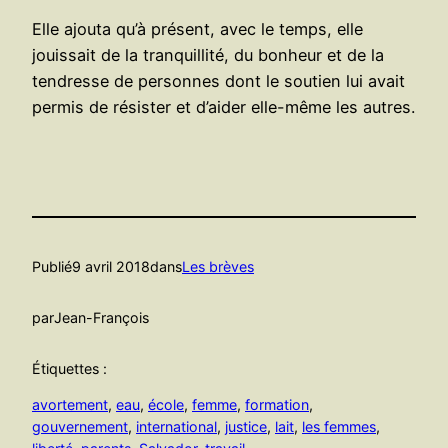
Elle ajouta qu’à présent, avec le temps, elle
jouissait de la tranquillité, du bonheur et de la
tendresse de personnes dont le soutien lui avait
permis de résister et d’aider elle-même les autres.
Publié
9 avril 2018
dans
Les brèves
par
Jean-François
Étiquettes :
avortement
, 
eau
, 
école
, 
femme
, 
formation
, 
gouvernement
, 
international
, 
justice
, 
lait
, 
les femmes
, 