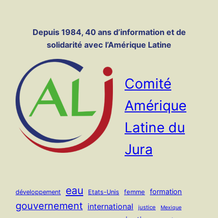
Panneau de gestion des cookies
Aller
au
Depuis 1984, 40 ans d’information et de
contenu
solidarité avec l’Amérique Latine
Comité
Amérique
Latine du
Jura
eau
formation
femme
développement
Etats-Unis
gouvernement
international
justice
Mexique