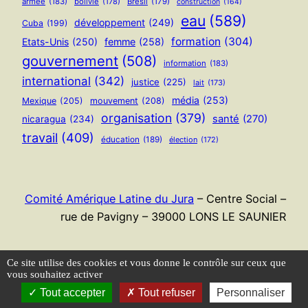
armée
(183)
bolivie
(178)
Brésil
(179)
construction
(164)
eau
(589)
développement
(249)
Cuba
(199)
formation
(304)
Etats-Unis
(250)
femme
(258)
gouvernement
(508)
information
(183)
international
(342)
justice
(225)
lait
(173)
média
(253)
Mexique
(205)
mouvement
(208)
organisation
(379)
santé
(270)
nicaragua
(234)
travail
(409)
éducation
(189)
élection
(172)
Comité Amérique Latine du Jura
– Centre Social –
rue de Pavigny – 39000 LONS LE SAUNIER
Flux RSS
Ce site utilise des cookies et vous donne le contrôle sur ceux que
vous souhaitez activer
Tout accepter
Tout refuser
Personnaliser