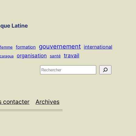
ique Latine
gouvernement
international
formation
femme
travail
organisation
santé
icaragua
R
e
c
h
 contacter
Archives
e
r
c
h