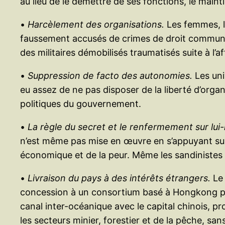
au lieu de le démettre de ses fonctions, le main
•
Harcèlement des organisations.
Les femmes, le
faussement accusés de crimes de droit commun, 
des militaires démobilisés traumatisés suite à l’a
•
Suppression de facto des autonomies.
Les uni
eu assez de ne pas disposer de la liberté d’org
politiques du gouvernement.
•
La règle du secret et le renfermement sur lui
n’est même pas mise en œuvre en s’appuyant sur 
économique et de la peur. Même les sandinistes n’o
•
Livraison du pays à des intérêts étrangers.
Le 
concession à un consortium basé à Hongkong pour
canal inter-océanique avec le capital chinois, pr
les secteurs minier, forestier et de la pêche, s