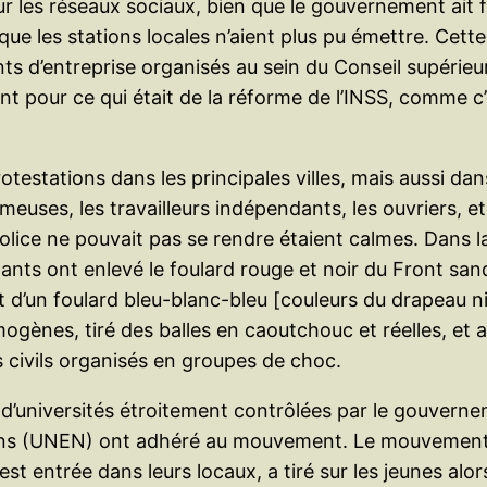
 sur les réseaux sociaux, bien que le gouvernement ait
t que les stations locales n’aient plus pu émettre. Ce
s d’entreprise organisés au sein du Conseil supérieur 
t pour ce qui était de la réforme de l’INSS, comme c’
testations dans les principales villes, mais aussi dans
meuses, les travailleurs indépendants, les ouvriers, et
police ne pouvait pas se rendre étaient calmes. Dans l
nts ont enlevé le foulard rouge et noir du Front sand
t d’un foulard bleu-blanc-bleu [couleurs du drapeau 
ymogènes, tiré des balles en caoutchouc et réelles, et 
s civils organisés en groupes de choc.
d’universités étroitement contrôlées par le gouverneme
ens (UNEN) ont adhéré au mouvement. Le mouvement da
est entrée dans leurs locaux, a tiré sur les jeunes alor