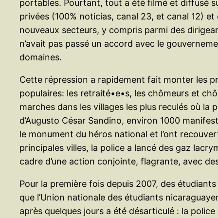
portables. Pourtant, tout a été filmé et diffusé
privées (100% noticias, canal 23, et canal 12) e
nouveaux secteurs, y compris parmi des dirigeant
n’avait pas passé un accord avec le gouvernemen
domaines.
Cette répression a rapidement fait monter les pro
populaires: les retraité•e•s, les chômeurs et chô
marches dans les villages les plus reculés où la 
d’Augusto César Sandino, environ 1000 manifesta
le monument du héros national et l’ont recouver
principales villes, la police a lancé des gaz lacr
cadre d’une action conjointe, flagrante, avec de
Pour la première fois depuis 2007, des étudiants 
que l’Union nationale des étudiants nicaraguay
après quelques jours a été désarticulé : la police 