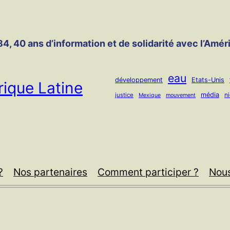
4, 40 ans d’information et de solidarité avec l’Amér
eau
développement
Etats-Unis
ique Latine
média
n
justice
mouvement
Mexique
?
Nos partenaires
Comment participer ?
Nous