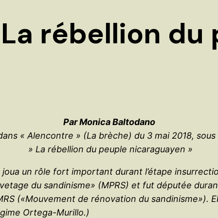
a rébellion du 
Par Monica Baltodano
 dans « Alencontre » (La brèche) du 3 mai 2018, sous le
» La rébellion du peuple nicaraguayen »
ua un rôle fort important durant l’étape insurrectio
etage du sandinisme» (MPRS) et fut députée durant l
MRS («Mouvement de rénovation du sandinisme»). Ell
égime Ortega-Murillo.)