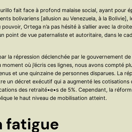
llo fait face à profond malaise social, ayant pour épi
nts bolivariens [allusion au Venezuela, à la Bolivie],
voir, Ortega n’a pas hésité à s’allier avec la droite,
n point de vue paternaliste et autoritaire, dans le cad
 par la répression déclenchée par le gouvernement de 
. Au moment où j’écris ces lignes, nous avons compté p
étenus et une quinzaine de personnes disparues. La ré
e un décret exécutif qui a augmenté les cotisations de
ocations des retraité•e•s de 5%. Cependant, la réforme 
lique le haut niveau de mobilisation atteint.
a fatigue