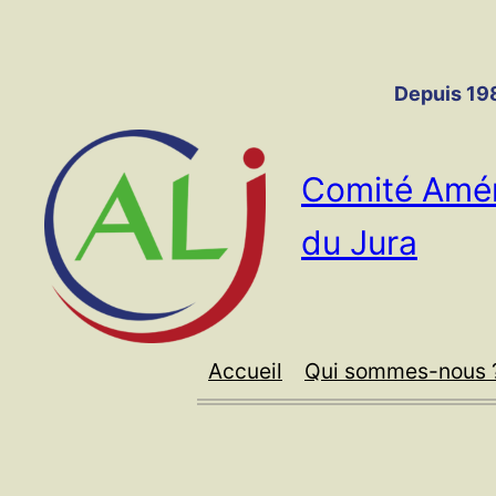
Panneau de gestion des cookies
Aller
au
contenu
Depuis 198
Comité Amér
du Jura
Accueil
Qui sommes-nous 