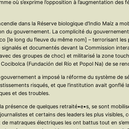
emme où s’exprime l’opposition à l’augmentation des fé
 incendie dans la Réserve biologique d’Indio Maíz a mob
ction du gouvernement. La complicité du gouvernement 
co [le long du fleuve du même nom] – terrorisant les 
té signalés et documentés devant la Commission inter
ec des groupes de choc) et militarisé la zone touché
Cocibolca (Fundación del Río et Popol Na) de se ren
le gouvernement a imposé la réforme du système de sécu
stissements risqués, et que l’institution avait gonflé l
iques et des troubles.
 la présence de quelques retraité•e•s, se sont mobilis
s journalistes et certains des leaders les plus visib
de matraques électriques les ont battus tout en s’e