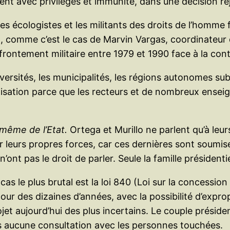
tient avec privilèges et immunité, dans une décision 
s écologistes et les militants des droits de l’homme f
comme c’est le cas de Marvin Vargas, coordinateur d
ffrontement militaire entre 1979 et 1990 face à la cont
versités, les municipalités, les régions autonomes su
anisation parce que les recteurs et de nombreux ense
-même de l’Etat.
Ortega et Murillo ne parlent qu’à leurs
leurs propres forces, car ces dernières sont soumis
nt pas le droit de parler. Seule la famille présidentie
cas le plus brutal est la loi 840 (Loi sur la concessio
 des dizaines d’années, avec la possibilité d’expropr
ojet aujourd’hui des plus incertains. Le couple présid
ans aucune consultation avec les personnes touchées.