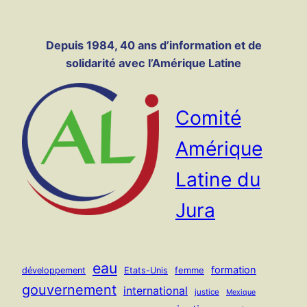
Panneau de gestion des cookies
Aller
au
Depuis 1984, 40 ans d’information et de
contenu
solidarité avec l’Amérique Latine
Comité
Amérique
Latine du
Jura
eau
formation
femme
développement
Etats-Unis
gouvernement
international
justice
Mexique