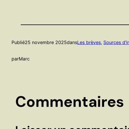
Publié
25 novembre 2025
dans
Les brèves
, 
Sources d’i
par
Marc
Commentaires