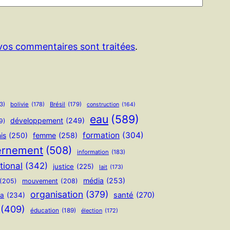
 vos commentaires sont traitées
.
3)
bolivie
(178)
Brésil
(179)
construction
(164)
eau
(589)
développement
(249)
9)
formation
(304)
is
(250)
femme
(258)
ernement
(508)
information
(183)
tional
(342)
justice
(225)
lait
(173)
média
(253)
(205)
mouvement
(208)
organisation
(379)
santé
(270)
ua
(234)
(409)
éducation
(189)
élection
(172)