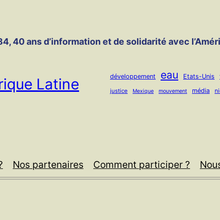
4, 40 ans d’information et de solidarité avec l’Amér
eau
développement
Etats-Unis
ique Latine
média
n
justice
mouvement
Mexique
?
Nos partenaires
Comment participer ?
Nous