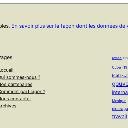
ables.
En savoir plus sur la façon dont les données de
Pages
armée
(18
Cuba
(19
ccueil
Etats-Un
Qui sommes-nous ?
gouv
Nos partenaires
Comment participer ?
interna
Nous contacter
Mexique
Archives
nicarag
travail