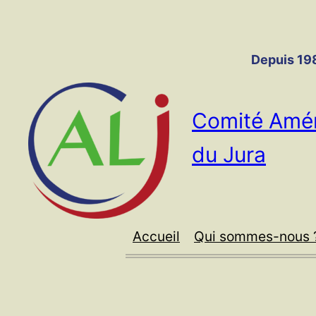
Panneau de gestion des cookies
Aller
au
contenu
Depuis 198
Comité Amér
du Jura
Accueil
Qui sommes-nous 