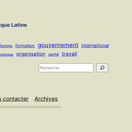
ique Latine
gouvernement
international
formation
femme
travail
organisation
santé
icaragua
R
e
c
h
 contacter
Archives
e
r
c
h