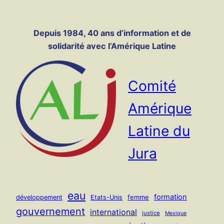
Panneau de gestion des cookies
Aller
au
Depuis 1984, 40 ans d’information et de
contenu
solidarité avec l’Amérique Latine
Comité
Amérique
Latine du
Jura
eau
formation
femme
développement
Etats-Unis
gouvernement
international
justice
Mexique