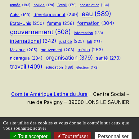
armée
(183)
bolivie
(178)
Brésil
(179)
construction
(164)
eau
(589)
développement
(249)
Cuba
(199)
formation
(304)
Etats-Unis
(250)
femme
(258)
gouvernement
(508)
information
(183)
international
(342)
justice
(225)
lait
(173)
média
(253)
Mexique
(205)
mouvement
(208)
organisation
(379)
santé
(270)
nicaragua
(234)
travail
(409)
éducation
(189)
élection
(172)
Comité Amérique Latine du Jura
– Centre Social –
rue de Pavigny – 39000 LONS LE SAUNIER
Flux RSS
Ce site utilise des cookies et vous donne le contrôle sur ceux que
vous souhaitez activer
Tout accepter
Tout refuser
Personnaliser