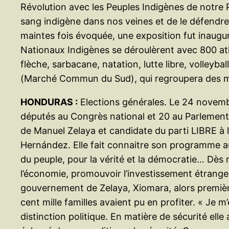
Révolution avec les Peuples Indigènes de notre P
sang indigène dans nos veines et de le défendr
maintes fois évoquée, une exposition fut inauguré
Nationaux Indigènes se déroulèrent avec 800 athl
flèche, sarbacane, natation, lutte libre, volley
(Marché Commun du Sud), qui regroupera des mo
HONDURAS :
Elections générales. Le 24 novembr
députés au Congrès national et 20 au Parlemen
de Manuel Zelaya et candidate du parti LIBRE à l
Hernández. Elle fait connaitre son programme aux
du peuple, pour la vérité et la démocratie… Dès n
l’économie, promouvoir l’investissement étranger
gouvernement de Zelaya, Xiomara, alors premièr
cent mille familles avaient pu en profiter. « Je 
distinction politique. En matière de sécurité ell