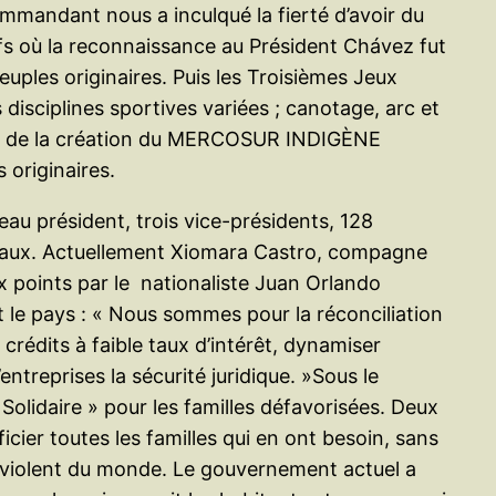
ommandant nous a inculqué la fierté d’avoir du
fs où la reconnaissance au Président Chávez fut
euples originaires. Puis les Troisièmes Jeux
isciplines sportives variées ; canotage, arc et
celui de la création du MERCOSUR INDIGÈNE
originaires.
au président, trois vice-présidents, 128
ipaux. Actuellement Xiomara Castro, compagne
x points par le nationaliste Juan Orlando
t le pays : « Nous sommes pour la réconciliation
crédits à faible taux d’intérêt, dynamiser
treprises la sécurité juridique. »Sous le
lidaire » pour les familles défavorisées. Deux
cier toutes les familles qui en ont besoin, sans
lus violent du monde. Le gouvernement actuel a