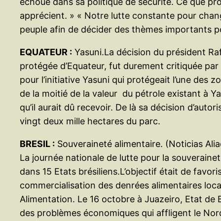
échoué dans sa politique de sécurité. Ce que pr
apprécient. » « Notre lutte constante pour cha
peuple afin de décider des thèmes importants po
EQUATEUR :
Yasuni.La décision du président Rafa
protégée d’Equateur, fut durement critiquée par l
pour l’initiative Yasuni qui protégeait l’une de
de la moitié de la valeur du pétrole existant à Y
qu’il aurait dû recevoir. De là sa décision d’auto
vingt deux mille hectares du parc.
BRESIL :
Souveraineté alimentaire. (Noticias Ali
La journée nationale de lutte pour la souveraine
dans 15 Etats brésiliens.L’objectif était de favori
commercialisation des denrées alimentaires local
Alimentation. Le 16 octobre à Juazeiro, Etat de B
des problèmes économiques qui affligent le Nord