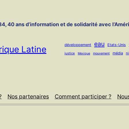
4, 40 ans d’information et de solidarité avec l’Amér
eau
développement
Etats-Unis
ique Latine
média
n
justice
mouvement
Mexique
?
Nos partenaires
Comment participer ?
Nous