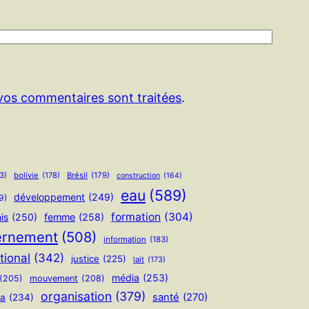
 vos commentaires sont traitées
.
3)
bolivie
(178)
Brésil
(179)
construction
(164)
eau
(589)
développement
(249)
9)
formation
(304)
is
(250)
femme
(258)
ernement
(508)
information
(183)
tional
(342)
justice
(225)
lait
(173)
média
(253)
(205)
mouvement
(208)
organisation
(379)
santé
(270)
ua
(234)