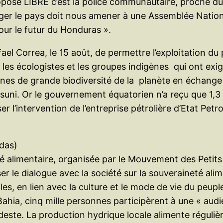
opose LIBRE c’est la police communautaire, proche du 
nger le pays doit nous amener à une Assemblée Nation
ur le futur du Honduras ».
el Correa, le 15 août, de permettre l’exploitation du 
es écologistes et les groupes indigènes qui ont exigé 
s zones de grande biodiversité de la planète en échan
asuni. Or le gouvernement équatorien n’a reçu que 1,3 m
riser l’intervention de l’entreprise pétrolière d’Etat 
adas)
té alimentaire, organisée par le Mouvement des Petits 
ser le dialogue avec la société sur la souveraineté alim
es, en lien avec la culture et le mode de vie du peup
ahia, cinq mille personnes participèrent à une « audie
este. La production hydrique locale alimente régulièr