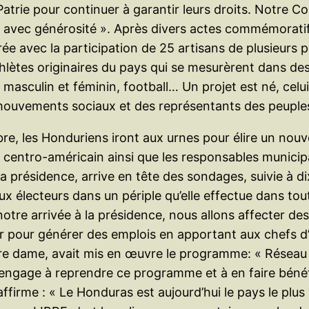
atrie pour continuer à garantir leurs droits. Notre C
e avec générosité ». Après divers actes commémorati
e avec la participation de 25 artisans de plusieurs p
ètes originaires du pays qui se mesurèrent dans des d
ball masculin et féminin, football… Un projet est né, 
uvements sociaux et des représentants des peuples 
e, les Honduriens iront aux urnes pour élire un nouve
t centro-américain ainsi que les responsables munic
a présidence, arrive en tête des sondages, suivie à di
 électeurs dans un périple qu’elle effectue dans tou
otre arrivée à la présidence, nous allons affecter des 
 pour générer des emplois en apportant aux chefs d’en
e dame, avait mis en œuvre le programme: « Réseau So
m’engage à reprendre ce programme et à en faire bénéfi
e affirme : « Le Honduras est aujourd’hui le pays le p