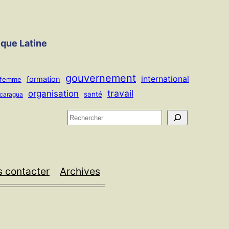
ique Latine
gouvernement
international
formation
femme
travail
organisation
santé
icaragua
R
e
c
h
 contacter
Archives
e
r
c
h