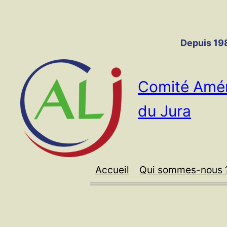
Panneau de gestion des cookies
Aller
au
contenu
Depuis 198
Comité Amér
du Jura
Accueil
Qui sommes-nous 