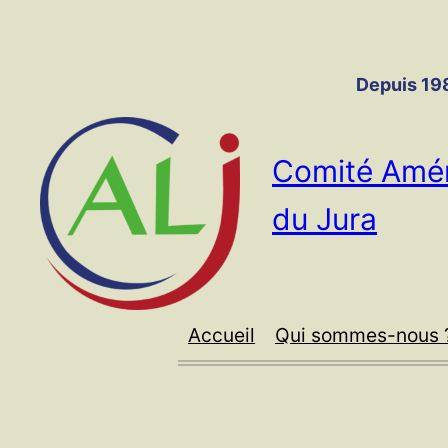
Panneau de gestion des cookies
Aller
au
contenu
Depuis 198
Comité Amér
du Jura
Accueil
Qui sommes-nous 