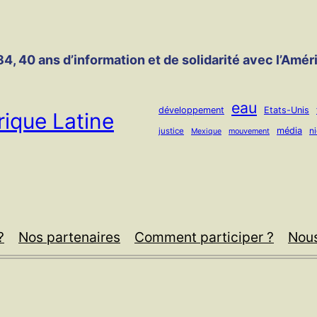
4, 40 ans d’information et de solidarité avec l’Amér
eau
développement
Etats-Unis
ique Latine
média
n
justice
mouvement
Mexique
?
Nos partenaires
Comment participer ?
Nous