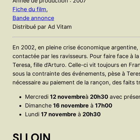
Année de production : 2007
Fiche du film
,
Bande annonce
Distribué par Ad Vitam
En 2002, en pleine crise économique argentine, Ar
contactée par les ravisseurs. Pour faire face à la
Teresa, fille d’Arturo. Celle-ci vit toujours en Fr
sous la contrainte des événements, pèse à Teresa
nécessaire au paiement de la rançon, des faits 
Mercredi
12 novembre
à
20h30
avec présen
Dimanche
16 novembre
à
17h00
Lundi
17 novembre
à
20h30
SI LOIN