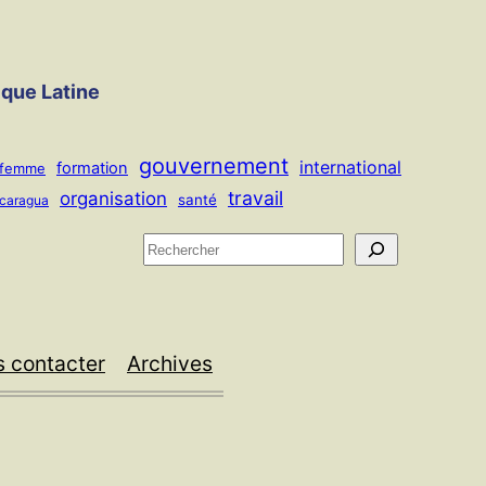
ique Latine
gouvernement
international
formation
femme
travail
organisation
santé
icaragua
R
e
c
h
 contacter
Archives
e
r
c
h