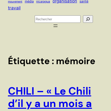
organisation
santé
média
nicaragua
mouvement
travail
R
e
c
h
e
r
c
Étiquette :
mémoire
h
e
r
CHILI – « Le Chili
d’il y a un mois a