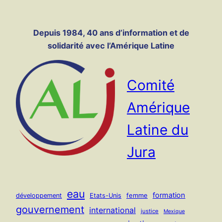
Panneau de gestion des cookies
Aller
au
Depuis 1984, 40 ans d’information et de
contenu
solidarité avec l’Amérique Latine
Comité
Amérique
Latine du
Jura
eau
formation
femme
développement
Etats-Unis
gouvernement
international
justice
Mexique