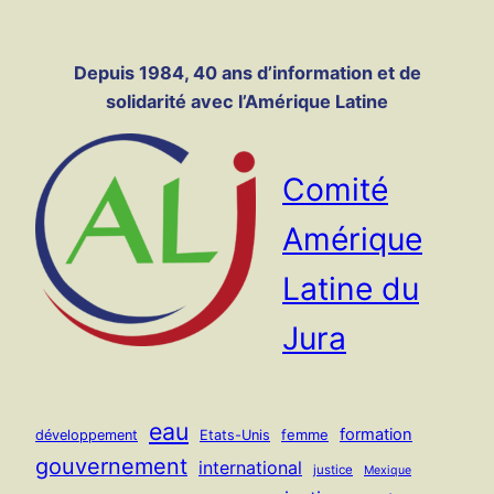
Panneau de gestion des cookies
Aller
au
Depuis 1984, 40 ans d’information et de
contenu
solidarité avec l’Amérique Latine
Comité
Amérique
Latine du
Jura
eau
formation
femme
développement
Etats-Unis
gouvernement
international
justice
Mexique