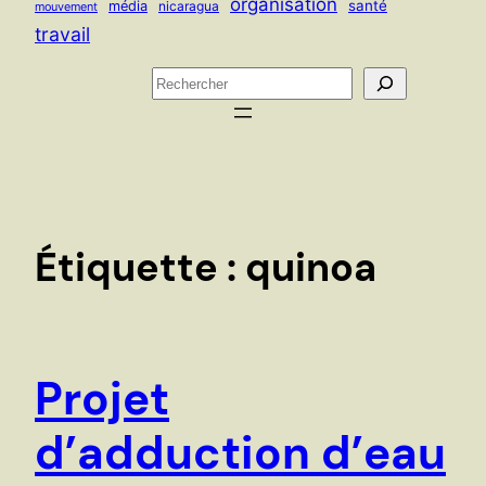
organisation
santé
média
nicaragua
mouvement
travail
R
e
c
h
e
r
c
Étiquette :
quinoa
h
e
r
Projet
d’adduction d’eau