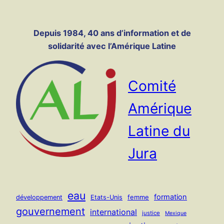
Panneau de gestion des cookies
Aller
au
Depuis 1984, 40 ans d’information et de
contenu
solidarité avec l’Amérique Latine
Comité
Amérique
Latine du
Jura
eau
formation
femme
développement
Etats-Unis
gouvernement
international
justice
Mexique