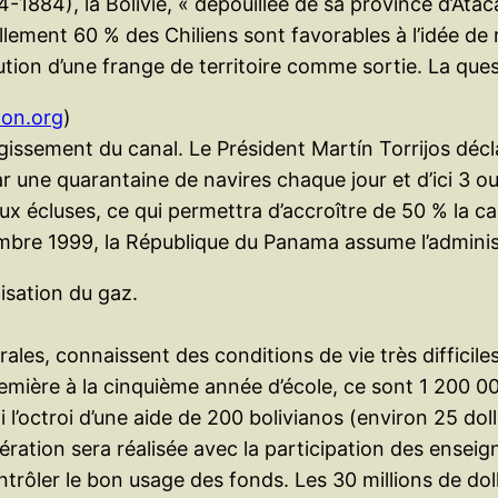
74-1884), la Bolivie, « dépouillée de sa province d’Ata
ement 60 % des Chiliens sont favorables à l’idée de ren
titution d’une frange de territoire comme sortie. La qu
ion.org
)
argissement du canal. Le Président Martín Torrijos déc
ar une quarantaine de navires chaque jour et d’ici 3 ou
ux écluses, ce qui permettra d’accroître de 50 % la c
cembre 1999, la République du Panama assume l’adminis
lisation du gaz.
rales, connaissent des conditions de vie très difficil
emière à la cinquième année d’école, ce sont 1 200 
 l’octroi d’une aide de 200 bolivianos (environ 25 dol
ération sera réalisée avec la participation des enseig
ntrôler le bon usage des fonds. Les 30 millions de dol