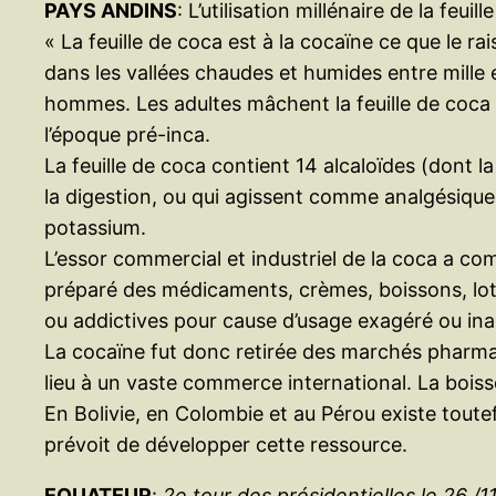
PAYS ANDINS
: L’utilisation millénaire de la feuil
« La feuille de coca est à la cocaïne ce que le ra
dans les vallées chaudes et humides entre mille e
hommes. Les adultes mâchent la feuille de coca po
l’époque pré-inca.
La feuille de coca contient 14 alcaloïdes (dont la
la digestion, ou qui agissent comme analgésiques
potassium.
L’essor commercial et industriel de la coca a com
préparé des médicaments, crèmes, boissons, loti
ou addictives pour cause d’usage exagéré ou in
La cocaïne fut donc retirée des marchés pharmac
lieu à un vaste commerce international. La bois
En Bolivie, en Colombie et au Pérou existe toutef
prévoit de développer cette ressource.
EQUATEUR
:
2e tour des présidentielles le 26 /11