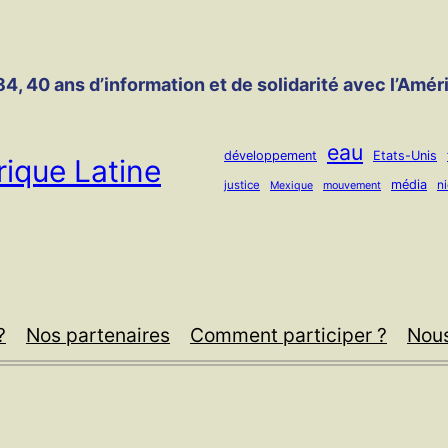
4, 40 ans d’information et de solidarité avec l’Amér
eau
développement
Etats-Unis
ique Latine
média
n
justice
mouvement
Mexique
?
Nos partenaires
Comment participer ?
Nous