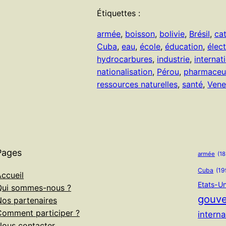
Étiquettes :
armée
, 
boisson
, 
bolivie
, 
Brésil
, 
ca
Cuba
, 
eau
, 
école
, 
éducation
, 
élec
hydrocarbures
, 
industrie
, 
internat
nationalisation
, 
Pérou
, 
pharmaceu
ressources naturelles
, 
santé
, 
Vene
Pages
armée
(18
Cuba
(19
ccueil
Etats-Un
Qui sommes-nous ?
gouv
Nos partenaires
Comment participer ?
interna
Nous contacter