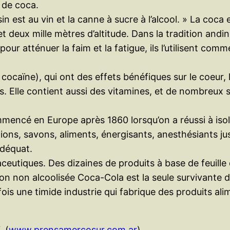
le de coca.
isin est au vin et la canne à sucre à l’alcool. » La coc
t deux mille mètres d’altitude. Dans la tradition andin
ur atténuer la faim et la fatigue, ils l’utilisent comm
 cocaïne), qui ont des effets bénéfiques sur le coeur, 
. Elle contient aussi des vitamines, et de nombreux se
mencé en Europe après 1860 lorsqu’on a réussi à isoler
ons, savons, aliments, énergisants, anesthésiants ju
adéquat.
eutiques. Des dizaines de produits à base de feuille
son non alcoolisée Coca-Cola est la seule survivante 
ois une timide industrie qui fabrique des produits alim
.
(
www.prensamercosur.com.ar
)