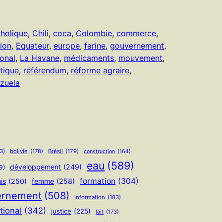
tholique
, 
Chili
, 
coca
, 
Colombie
, 
commerce
, 
tion
, 
Equateur
, 
europe
, 
farine
, 
gouvernement
, 
ional
, 
La Havane
, 
médicaments
, 
mouvement
, 
tique
, 
référendum
, 
réforme agraire
, 
zuela
3)
bolivie
(178)
Brésil
(179)
construction
(164)
eau
(589)
développement
(249)
9)
formation
(304)
is
(250)
femme
(258)
ernement
(508)
information
(183)
tional
(342)
justice
(225)
lait
(173)