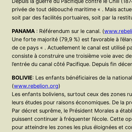
Depuis la guerre du Pacifique contre le Chili (18
privée de tout débouché maritime « . Mais actuell
soit par des facilités portuaires, soit par la res
PANAMA
: Référendum sur le canal. (
www.rebel
Une forte majorité (79,9 %) est favorable à l’él
de ce pays « . Actuellement le canal est utilisé p
consiste à construire une troisième voie avec de
l’entrée du canal côté Pacifique. Depuis fin dé
BOLIVIE
: Les enfants bénéficiaires de la nationa
(
www.rebelion.org
)
Les enfants boliviens, surtout ceux des zones ru
leurs études pour raisons économiques. De la pr
Par décret suprême, le Président Morales a établi
puissent continuer à fréquenter l’école. Cette op
pour atteindre les zones les plus éloignées et co