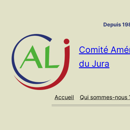
Panneau de gestion des cookies
Aller
au
contenu
Depuis 198
Comité Amér
du Jura
Accueil
Qui sommes-nous 