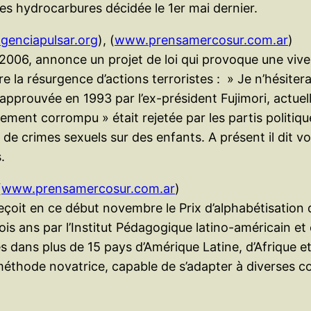
es hydrocarbures décidée le 1er mai dernier.
enciapulsar.org
), (
www.prensamercosur.com.ar
)
et 2006, annonce un projet de loi qui provoque une vi
a résurgence d’actions terroristes : » Je n’hésiterai
on approuvée en 1993 par l’ex-président Fujimori, actu
ement corrompu » était rejetée par les partis politiqu
de crimes sexuels sur des enfants. A présent il dit vo
.
(
www.prensamercosur.com.ar
)
çoit en ce début novembre le Prix d’alphabétisation d
rois ans par l’Institut Pédagogique latino-américain e
s dans plus de 15 pays d’Amérique Latine, d’Afrique et
éthode novatrice, capable de s’adapter à diverses co