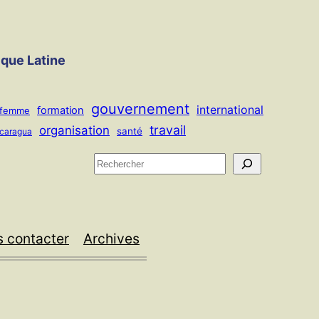
ique Latine
gouvernement
international
formation
femme
travail
organisation
santé
icaragua
R
e
c
h
 contacter
Archives
e
r
c
h