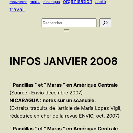
organisation
santé
média
nicaragua
mouvement
travail
R
e
c
h
e
INFOS JANVIER 2008
r
c
h
e
“ Pandillas ” et “ Maras ” en Amérique Centrale
r
(Source : Envío décembre 2007)
NICARAGUA : notes sur un scandale.
(Extraits traduits de l’article de María Lopez Vigil,
rédactrice en chef de la revue ENVIO, oct. 2007)
“ Pandillas ” et “ Maras ” en Amérique Centrale