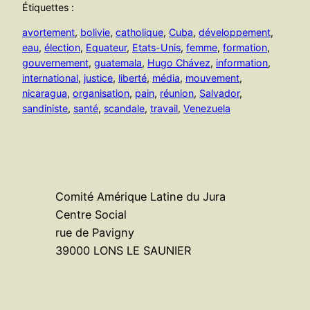
Étiquettes :
avortement
, 
bolivie
, 
catholique
, 
Cuba
, 
développement
, 
eau
, 
élection
, 
Equateur
, 
Etats-Unis
, 
femme
, 
formation
, 
gouvernement
, 
guatemala
, 
Hugo Chávez
, 
information
, 
international
, 
justice
, 
liberté
, 
média
, 
mouvement
, 
nicaragua
, 
organisation
, 
pain
, 
réunion
, 
Salvador
, 
sandiniste
, 
santé
, 
scandale
, 
travail
, 
Venezuela
Comité Amérique Latine du Jura
Centre Social
rue de Pavigny
39000 LONS LE SAUNIER