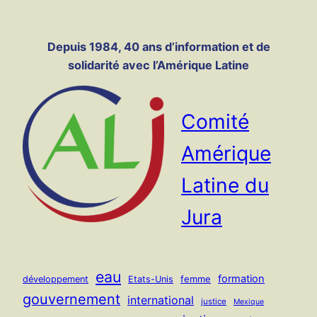
Panneau de gestion des cookies
Aller
au
Depuis 1984, 40 ans d’information et de
contenu
solidarité avec l’Amérique Latine
Comité
Amérique
Latine du
Jura
eau
formation
femme
développement
Etats-Unis
gouvernement
international
justice
Mexique