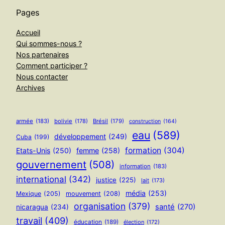
Pages
Accueil
Qui sommes-nous ?
Nos partenaires
Comment participer ?
Nous contacter
Archives
armée
(183)
bolivie
(178)
Brésil
(179)
construction
(164)
eau
(589)
développement
(249)
Cuba
(199)
formation
(304)
Etats-Unis
(250)
femme
(258)
gouvernement
(508)
information
(183)
international
(342)
justice
(225)
lait
(173)
média
(253)
Mexique
(205)
mouvement
(208)
organisation
(379)
santé
(270)
nicaragua
(234)
travail
(409)
éducation
(189)
élection
(172)