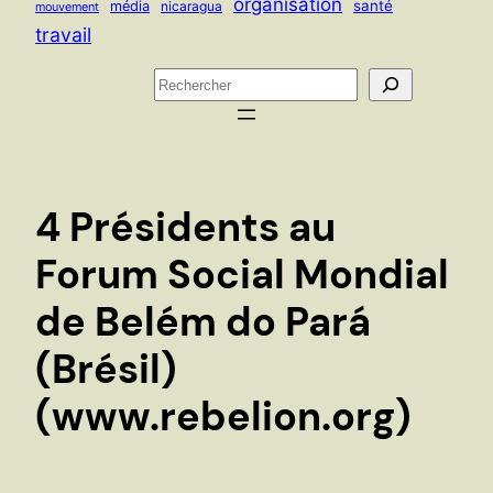
organisation
santé
média
nicaragua
mouvement
travail
R
e
c
h
e
4 Présidents au
r
c
Forum Social Mondial
h
de Belém do Pará
e
r
(Brésil)
(www.rebelion.org)