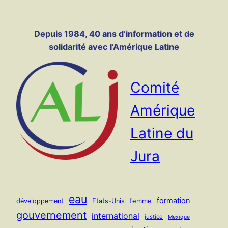
Panneau de gestion des cookies
Aller
au
Depuis 1984, 40 ans d’information et de
contenu
solidarité avec l’Amérique Latine
Comité
Amérique
Latine du
Jura
eau
formation
femme
développement
Etats-Unis
gouvernement
international
justice
Mexique