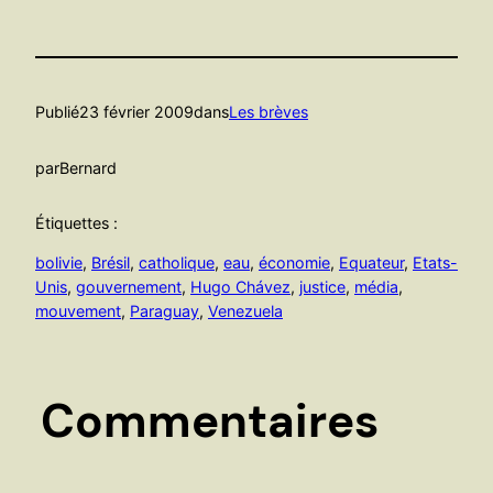
Publié
23 février 2009
dans
Les brèves
par
Bernard
Étiquettes :
bolivie
, 
Brésil
, 
catholique
, 
eau
, 
économie
, 
Equateur
, 
Etats-
Unis
, 
gouvernement
, 
Hugo Chávez
, 
justice
, 
média
, 
mouvement
, 
Paraguay
, 
Venezuela
Commentaires