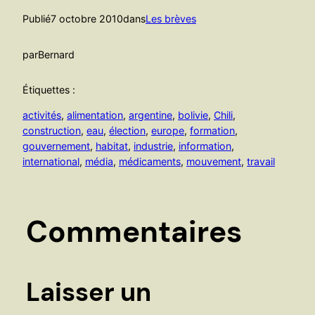
Publié
7 octobre 2010
dans
Les brèves
par
Bernard
Étiquettes :
activités
, 
alimentation
, 
argentine
, 
bolivie
, 
Chili
, 
construction
, 
eau
, 
élection
, 
europe
, 
formation
, 
gouvernement
, 
habitat
, 
industrie
, 
information
, 
international
, 
média
, 
médicaments
, 
mouvement
, 
travail
Commentaires
Laisser un