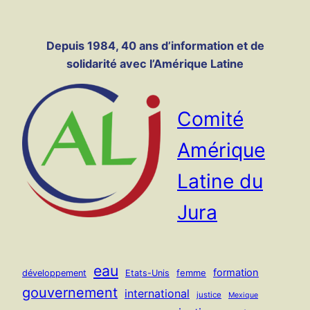
Panneau de gestion des cookies
Aller
au
Depuis 1984, 40 ans d’information et de
contenu
solidarité avec l’Amérique Latine
Comité
Amérique
Latine du
Jura
eau
formation
femme
développement
Etats-Unis
gouvernement
international
justice
Mexique