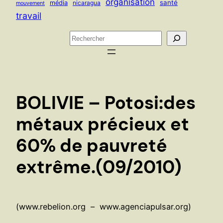
organisation
santé
média
nicaragua
mouvement
travail
R
e
c
h
e
BOLIVIE – Potosi:des
r
c
métaux précieux et
h
60% de pauvreté
e
r
extrême.(09/2010)
(www.rebelion.org – www.agenciapulsar.org)