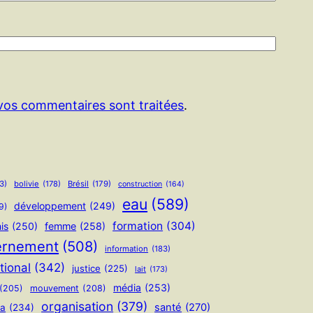
 vos commentaires sont traitées
.
3)
bolivie
(178)
Brésil
(179)
construction
(164)
eau
(589)
développement
(249)
9)
formation
(304)
is
(250)
femme
(258)
ernement
(508)
information
(183)
tional
(342)
justice
(225)
lait
(173)
média
(253)
(205)
mouvement
(208)
organisation
(379)
santé
(270)
ua
(234)