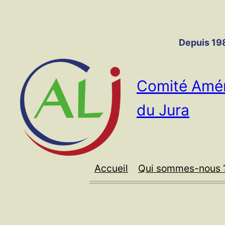
Panneau de gestion des cookies
Aller
au
contenu
Depuis 198
Comité Amér
du Jura
Accueil
Qui sommes-nous 