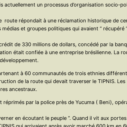
Mais actuellement un processus d’organisation socio-
tte route répondait à une réclamation historique de ce
 médias et groupes politiques qui avaient “ récupéré 
n crédit de 330 millions de dollars, concédé par la b
on était confiée à une entreprise brésilienne. La rout
 développement.
partenant à 60 communautés de trois ethnies différen
uction de la route qui devait traverser le TIPNIS. Les
oires ancestraux.
réprimés par la police près de Yucuma ( Beni), opér
uverner en écoutant le peuple ”. Quand il vit aux por
IPNIS qui arrivaient après avoir marché 600 km en 66