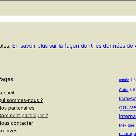
ables.
En savoir plus sur la façon dont les données de
Pages
armée
(18
Cuba
(19
ccueil
Etats-Un
Qui sommes-nous ?
gouv
Nos partenaires
Comment participer ?
interna
Nous contacter
Mexique
Archives
nicarag