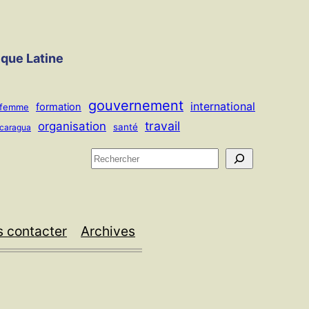
ique Latine
gouvernement
international
formation
femme
travail
organisation
santé
icaragua
R
e
c
h
 contacter
Archives
e
r
c
h