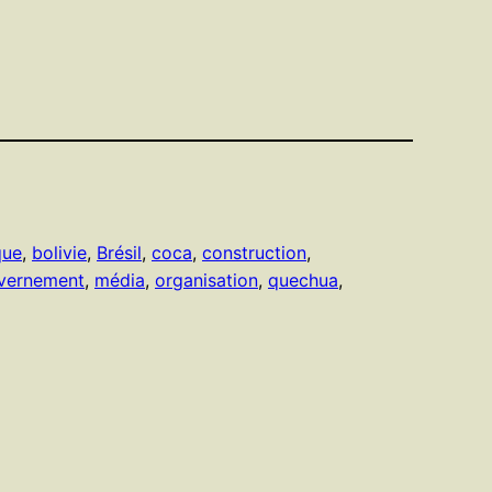
que
, 
bolivie
, 
Brésil
, 
coca
, 
construction
, 
vernement
, 
média
, 
organisation
, 
quechua
, 