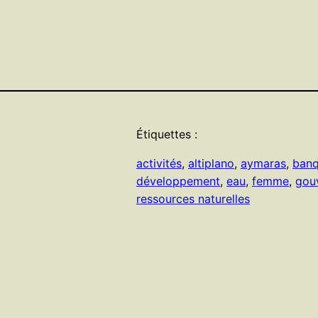
Étiquettes :
activités
, 
altiplano
, 
aymaras
, 
ban
développement
, 
eau
, 
femme
, 
gou
ressources naturelles