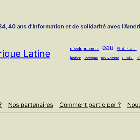
4, 40 ans d’information et de solidarité avec l’Amér
eau
développement
Etats-Unis
ique Latine
média
n
justice
mouvement
Mexique
?
Nos partenaires
Comment participer ?
Nous