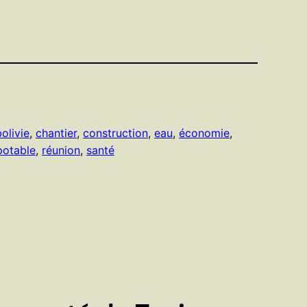
bolivie
, 
chantier
, 
construction
, 
eau
, 
économie
, 
potable
, 
réunion
, 
santé