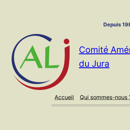
Panneau de gestion des cookies
Aller
au
contenu
Depuis 198
Comité Amér
du Jura
Accueil
Qui sommes-nous 