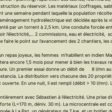
truction du réservoir. Les matériaux (coffrages, sabl
t une semaine pendant laquelle la population récolte 
 aménagement hydroélectrique est décidée après la vis
menté par un torrent à 2,5 km. Une conduite forcée en
ir l’électricité,… 2 commissions, eau et électricité,
faire le point sur l’avancement des 2 chantiers, les d
nt un repas joyeux, les femmes m’habillent en indien M
tera encore 1,5 mois pour mener à bien les travaux re
ure. Un premier essai donne un débit de 8 l/mn au 
stancia. La distribution vers chacune des 20 propriét
 ouverte. En une nuit, il est rempli (débit > 10 l/mn).
èrement avec Sébastien à l’électricité. Une prise d’e
forte (L=170 m, déniv. 30 m). La microcentrale est co
iquée à La Paz, un générateur de 7 kw et un boitier de