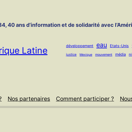
4, 40 ans d’information et de solidarité avec l’Amér
eau
développement
Etats-Unis
ique Latine
média
n
justice
mouvement
Mexique
?
Nos partenaires
Comment participer ?
Nous