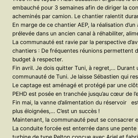
embauché pour 3 semaines afin de diriger la cons
acheminés par camion. Le chantier ralentit duran
En marge de ce chantier AEP, la réalisation d’un
prélevée dans un ancien canal à réhabiliter, ali
La communauté est ravie par la perspective d’avo
chantiers : De fréquentes réunions permettent de 
budget à respecter.
Fin avril. Je dois quitter Tuni, à regret,… Dura
communauté de Tuni. Je laisse Sébastien qui res
Le captage est aménagé et protégé par une clôt
PEHD est posée en tranchée jusqu’au cœur de l’e
Fin mai, la vanne d’alimentation du réservoir est
plus éloignées,… C’est un succès !
Maintenant, la communauté peut se consacrer enti
La conduite forcée est enterrée dans une pente 
turbine de type Pelton conçue avec Ariel et fabr