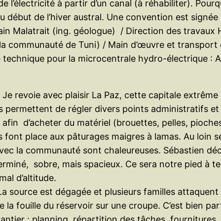
 l’électricité à partir d’un canal (à réhabiliter). Po
 début de l’hiver austral. Une convention est signée
lain Malatrait (ing. géologue) / Direction des travaux 
 la communauté de Tuni) / Main d’œuvre et transpor
 technique pour la microcentrale hydro-électrique : A
!). Je revoie avec plaisir La Paz, cette capitale extr
us permettent de régler divers points administratifs e
 afin d’acheter du matériel (brouettes, pelles, pioche
s font place aux pâturages maigres à lamas. Au loin s
 avec la communauté sont chaleureuses. Sébastien décou
rminé, sobre, mais spacieux. Ce sera notre pied à terr
al d’altitude.
La source est dégagée et plusieurs familles attaquent
la fouille du réservoir sur une croupe. C’est bien pa
tier : planning, répartition des tâches, fournitures