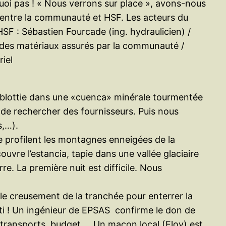
urquoi pas ! « Nous verrons sur place », avons-nous
 entre la communauté et HSF. Les acteurs du
HSF : Sébastien Fourcade (ing. hydraulicien) /
t des matériaux assurés par la communauté /
riel
ême blottie dans une «cuenca» minérale tourmentée
t de rechercher des fournisseurs. Puis nous
s,…).
e profilent les montagnes enneigées de la
vre l’estancia, tapie dans une vallée glaciaire
e. La première nuit est difficile. Nous
 le creusement de la tranchée pour enterrer la
rti ! Un ingénieur de EPSAS confirme le don de
, transports, budget,… Un maçon local (Eloy) est