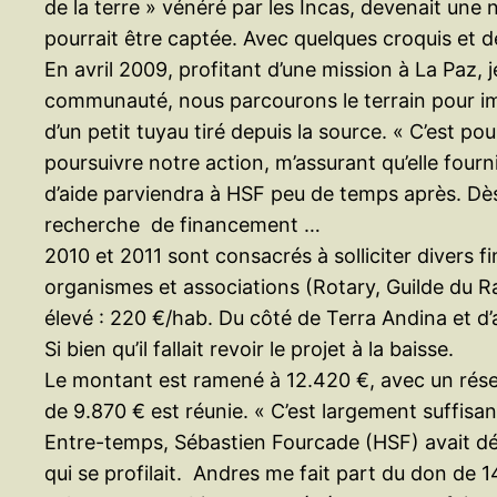
de la terre » vénéré par les Incas, devenait une 
pourrait être captée. Avec quelques croquis et d
En avril 2009, profitant d’une mission à La Paz, j
communauté, nous parcourons le terrain pour impl
d’un petit tuyau tiré depuis la source. « C’est p
poursuivre notre action, m’assurant qu’elle four
d’aide parviendra à HSF peu de temps après. Dès l
recherche de financement …
2010 et 2011 sont consacrés à solliciter divers 
organismes et associations (Rotary, Guilde du Rai
élevé : 220 €/hab. Du côté de Terra Andina et d’
Si bien qu’il fallait revoir le projet à la baisse.
Le montant est ramené à 12.420 €, avec un réserv
de 9.870 € est réunie. « C’est largement suffisan
Entre-temps, Sébastien Fourcade (HSF) avait déc
qui se profilait. Andres me fait part du don d