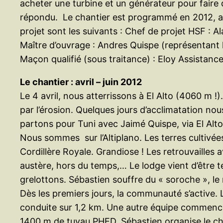
acheter une turbine et un générateur pour faire de
répondu. Le chantier est programmé en 2012, au
projet sont les suivants : Chef de projet HSF : A
Maître d’ouvrage : Andres Quispe (représentant
Maçon qualifié (sous traitance) : Eloy Assistance
Le chantier : avril – juin 2012
Le 4 avril, nous atterrissons à El Alto (4060 m 
par l’érosion. Quelques jours d’acclimatation no
partons pour Tuni avec Jaimé Quispe, via El Alto
Nous sommes sur l’Altiplano. Les terres cultivée
Cordillère Royale. Grandiose ! Les retrouvailles
austère, hors du temps,… Le lodge vient d’être te
grelottons. Sébastien souffre du « soroche », le m
Dès les premiers jours, la communauté s’active. 
conduite sur 1,2 km. Une autre équipe commence 
1400 m de tuyau PHED. Sébastien organise le chan