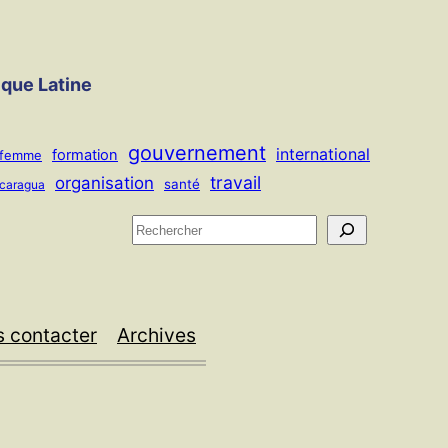
ique Latine
gouvernement
international
formation
femme
travail
organisation
santé
icaragua
R
e
c
h
 contacter
Archives
e
r
c
h