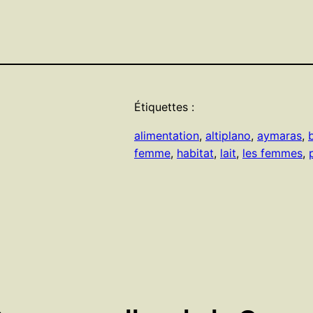
Étiquettes :
alimentation
, 
altiplano
, 
aymaras
, 
femme
, 
habitat
, 
lait
, 
les femmes
, 