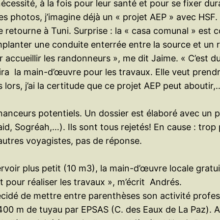
nécessité, à la fois pour leur santé et pour se fixer 
es photos, j’imagine déjà un « projet AEP » avec HSF.
e retourne à Tuni. Surprise : la « casa comunal » est co
anter une conduite enterrée entre la source et un ré
our accueillir les randonneurs », me dit Jaime. « C’es
nira la main-d’œuvre pour les travaux. Elle veut pren
ors, j’ai la certitude que ce projet AEP peut aboutir
financeurs potentiels. Un dossier est élaboré avec un 
d, Sogréah,…). Ils sont tous rejetés! En cause : trop
autres voyagistes, pas de réponse.
oir plus petit (10 m3), la main-d’œuvre locale gratui
t pour réaliser les travaux », m’écrit Andrés.
idé de mettre entre parenthèses son activité profess
e 1400 m de tuyau par EPSAS (C. des Eaux de La Paz).