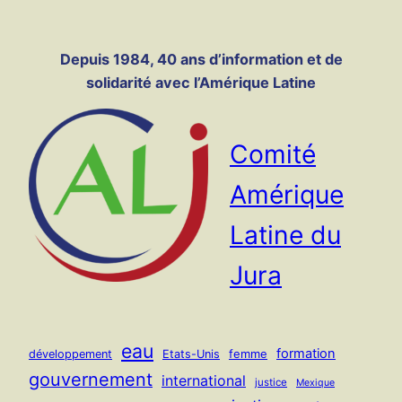
Panneau de gestion des cookies
Aller
au
Depuis 1984, 40 ans d’information et de
contenu
solidarité avec l’Amérique Latine
Comité
Amérique
Latine du
Jura
eau
formation
femme
développement
Etats-Unis
gouvernement
international
justice
Mexique