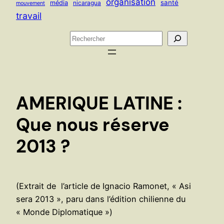
organisation
santé
média
nicaragua
mouvement
travail
R
e
c
h
e
AMERIQUE LATINE :
r
c
Que nous réserve
h
2013 ?
e
r
(Extrait de l’article de Ignacio Ramonet, « Asi
sera 2013 », paru dans l’édition chilienne du
« Monde Diplomatique »)