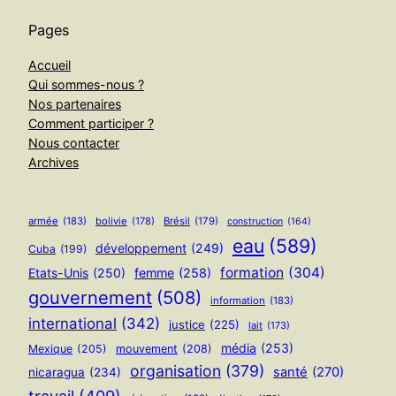
Pages
Accueil
Qui sommes-nous ?
Nos partenaires
Comment participer ?
Nous contacter
Archives
armée
(183)
bolivie
(178)
Brésil
(179)
construction
(164)
eau
(589)
développement
(249)
Cuba
(199)
formation
(304)
Etats-Unis
(250)
femme
(258)
gouvernement
(508)
information
(183)
international
(342)
justice
(225)
lait
(173)
média
(253)
Mexique
(205)
mouvement
(208)
organisation
(379)
santé
(270)
nicaragua
(234)