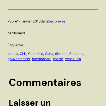
Publié
17 janvier 2013
dans
Les brèves
par
Bernard
Étiquettes :
blocus
, 
Chili
, 
Colombie
, 
Cuba
, 
élection
, 
Equateur
, 
gouvernement
, 
international
, 
liberté
, 
Venezuela
Commentaires
Laisser un