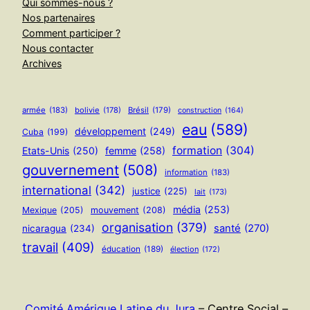
Qui sommes-nous ?
Nos partenaires
Comment participer ?
Nous contacter
Archives
armée
(183)
bolivie
(178)
Brésil
(179)
construction
(164)
eau
(589)
développement
(249)
Cuba
(199)
formation
(304)
Etats-Unis
(250)
femme
(258)
gouvernement
(508)
information
(183)
international
(342)
justice
(225)
lait
(173)
média
(253)
Mexique
(205)
mouvement
(208)
organisation
(379)
santé
(270)
nicaragua
(234)
travail
(409)
éducation
(189)
élection
(172)
Comité Amérique Latine du Jura
– Centre Social –