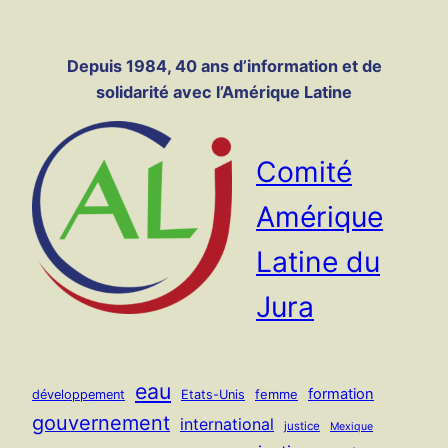
Panneau de gestion des cookies
Aller
au
Depuis 1984, 40 ans d’information et de
contenu
solidarité avec l’Amérique Latine
Comité
Amérique
Latine du
Jura
eau
formation
femme
développement
Etats-Unis
gouvernement
international
justice
Mexique