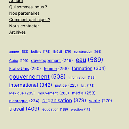
Accueil
Qui sommes-nous ?
Nos partenaires
Comment participer ?
Nous contacter
Archives
armée
(183)
bolivie
(178)
Brésil
(179)
construction
(164)
eau
(589)
développement
(249)
Cuba
(199)
formation
(304)
Etats-Unis
(250)
femme
(258)
gouvernement
(508)
information
(183)
international
(342)
justice
(225)
lait
(173)
média
(253)
Mexique
(205)
mouvement
(208)
organisation
(379)
santé
(270)
nicaragua
(234)
travail
(409)
éducation
(189)
élection
(172)