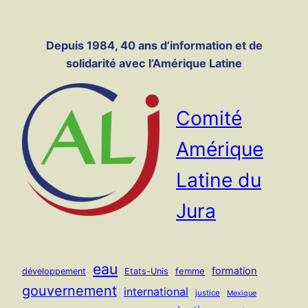
Panneau de gestion des cookies
Aller
au
Depuis 1984, 40 ans d’information et de
contenu
solidarité avec l’Amérique Latine
Comité
Amérique
Latine du
Jura
eau
formation
femme
développement
Etats-Unis
gouvernement
international
justice
Mexique