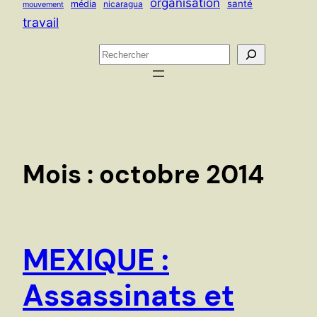
organisation
santé
média
nicaragua
mouvement
travail
R
e
c
h
e
r
c
Mois :
octobre 2014
h
e
r
MEXIQUE :
Assassinats et