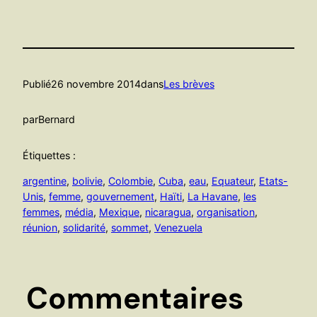
Publié
26 novembre 2014
dans
Les brèves
par
Bernard
Étiquettes :
argentine
, 
bolivie
, 
Colombie
, 
Cuba
, 
eau
, 
Equateur
, 
Etats-
Unis
, 
femme
, 
gouvernement
, 
Haïti
, 
La Havane
, 
les
femmes
, 
média
, 
Mexique
, 
nicaragua
, 
organisation
, 
réunion
, 
solidarité
, 
sommet
, 
Venezuela
Commentaires