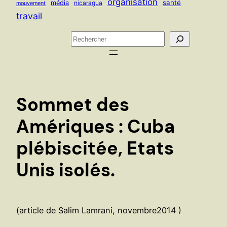
organisation
santé
média
nicaragua
mouvement
travail
R
e
c
h
e
Sommet des
r
c
Amériques : Cuba
h
plébiscitée, Etats
e
r
Unis isolés.
(article de Salim Lamrani, novembre2014 )