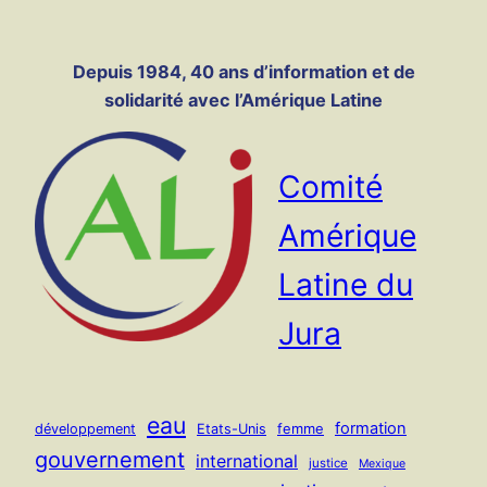
Panneau de gestion des cookies
Aller
au
Depuis 1984, 40 ans d’information et de
contenu
solidarité avec l’Amérique Latine
Comité
Amérique
Latine du
Jura
eau
formation
femme
développement
Etats-Unis
gouvernement
international
justice
Mexique