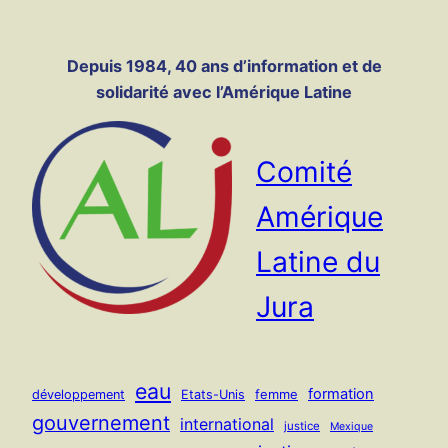
Panneau de gestion des cookies
Aller
au
Depuis 1984, 40 ans d’information et de
contenu
solidarité avec l’Amérique Latine
Comité
Amérique
Latine du
Jura
eau
formation
femme
développement
Etats-Unis
gouvernement
international
justice
Mexique