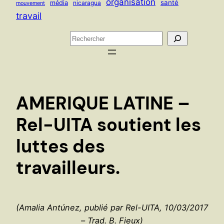
organisation
santé
média
nicaragua
mouvement
travail
R
e
c
h
e
AMERIQUE LATINE –
r
c
Rel-UITA soutient les
h
luttes des
e
r
travailleurs.
(Amalia Antúnez, publié par Rel-UITA, 10/03/2017
– Trad. B. Fieux)