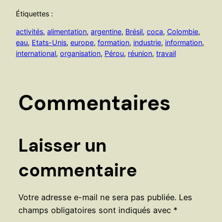
Étiquettes :
activités
, 
alimentation
, 
argentine
, 
Brésil
, 
coca
, 
Colombie
, 
eau
, 
Etats-Unis
, 
europe
, 
formation
, 
industrie
, 
information
, 
international
, 
organisation
, 
Pérou
, 
réunion
, 
travail
Commentaires
Laisser un
commentaire
Votre adresse e-mail ne sera pas publiée.
Les
champs obligatoires sont indiqués avec
*