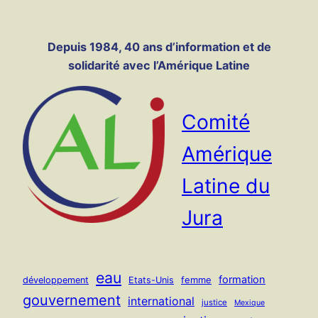
Panneau de gestion des cookies
Aller
au
Depuis 1984, 40 ans d’information et de
contenu
solidarité avec l’Amérique Latine
Comité
Amérique
Latine du
Jura
eau
formation
femme
développement
Etats-Unis
gouvernement
international
justice
Mexique