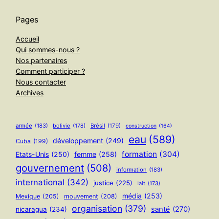
Pages
Accueil
Qui sommes-nous ?
Nos partenaires
Comment participer ?
Nous contacter
Archives
armée
(183)
bolivie
(178)
Brésil
(179)
construction
(164)
eau
(589)
développement
(249)
Cuba
(199)
formation
(304)
Etats-Unis
(250)
femme
(258)
gouvernement
(508)
information
(183)
international
(342)
justice
(225)
lait
(173)
média
(253)
Mexique
(205)
mouvement
(208)
organisation
(379)
santé
(270)
nicaragua
(234)