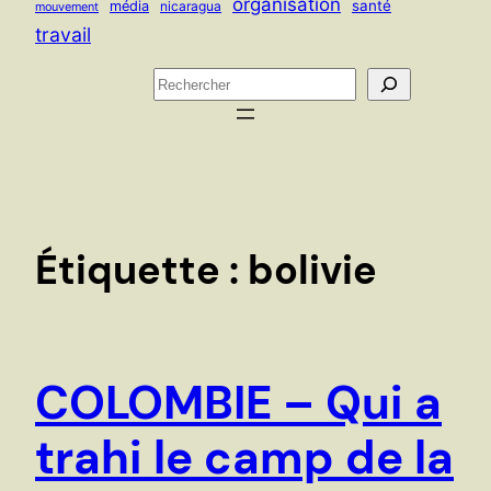
organisation
santé
média
nicaragua
mouvement
travail
R
e
c
h
e
r
c
Étiquette :
bolivie
h
e
r
COLOMBIE – Qui a
trahi le camp de la