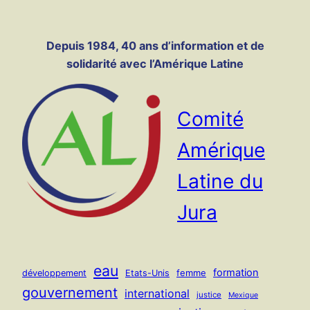
Panneau de gestion des cookies
Aller
au
Depuis 1984, 40 ans d’information et de
contenu
solidarité avec l’Amérique Latine
Comité
Amérique
Latine du
Jura
eau
formation
femme
développement
Etats-Unis
gouvernement
international
justice
Mexique