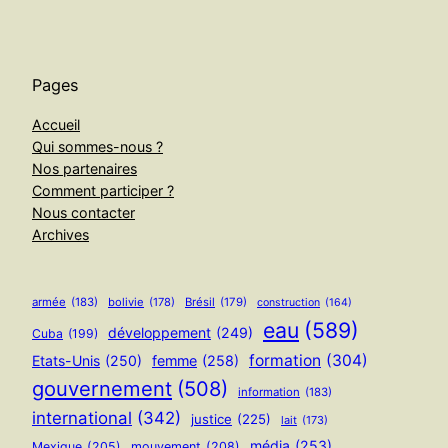
Pages
Accueil
Qui sommes-nous ?
Nos partenaires
Comment participer ?
Nous contacter
Archives
armée
(183)
bolivie
(178)
Brésil
(179)
construction
(164)
eau
(589)
développement
(249)
Cuba
(199)
formation
(304)
Etats-Unis
(250)
femme
(258)
gouvernement
(508)
information
(183)
international
(342)
justice
(225)
lait
(173)
média
(253)
Mexique
(205)
mouvement
(208)