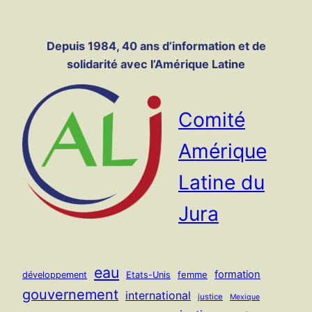
Panneau de gestion des cookies
Aller
au
Depuis 1984, 40 ans d’information et de
contenu
solidarité avec l’Amérique Latine
Comité
Amérique
Latine du
Jura
eau
formation
femme
développement
Etats-Unis
gouvernement
international
justice
Mexique