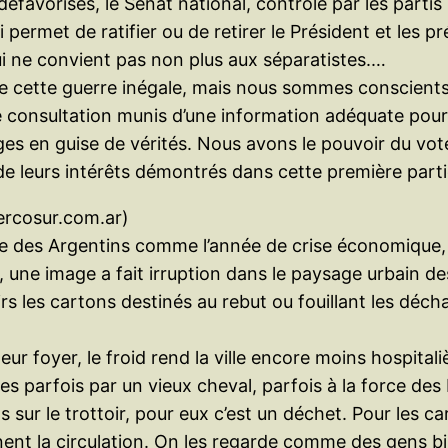
défavorisés, le Sénat national, contrôlé par les parti
i permet de ratifier ou de retirer le Président et les 
 qui ne convient pas non plus aux séparatistes.…
 de cette guerre inégale, mais nous sommes conscient
e consultation munis d’une information adéquate pour 
 en guise de vérités. Nous avons le pouvoir du vote d
de leurs intérêts démontrés dans cette première parti
ercosur.com.ar)
 des Argentins comme l’année de crise économique, d
 une image a fait irruption dans le paysage urbain des
oirs les cartons destinés au rebut ou fouillant les dé
leur foyer, le froid rend la ville encore moins hospi
es parfois par un vieux cheval, parfois à la force des b
ur le trottoir, pour eux c’est un déchet. Pour les car
gênent la circulation. On les regarde comme des gens b