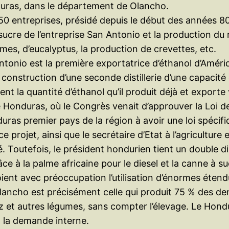
onduras, dans le département de Olancho.
50 entreprises, présidé depuis le début des années 80
e sucre de l’entreprise San Antonio et la production du
mes, d’eucalyptus, la production de crevettes, etc.
tonio est la première exportatrice d’éthanol d’Amériqu
construction d’une seconde distillerie d’une capacité d
nt la quantité d’éthanol qu’il produit déjà et exporte 
e Honduras, où le Congrès venait d’approuver la Loi
uras premier pays de la région à avoir une loi spécif
rojet, ainsi que le secrétaire d’Etat à l’agriculture e
. Toutefois, le président hondurien tient un double dis
ce à la palme africaine pour le diesel et la canne à su
ent avec préoccupation l’utilisation d’énormes étend
Olancho est précisément celle qui produit 75 % des den
 riz et autres légumes, sans compter l’élevage. Le Hond
à la demande interne.