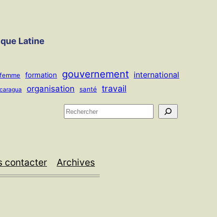
ique Latine
gouvernement
international
formation
femme
travail
organisation
santé
icaragua
R
e
c
h
 contacter
Archives
e
r
c
h