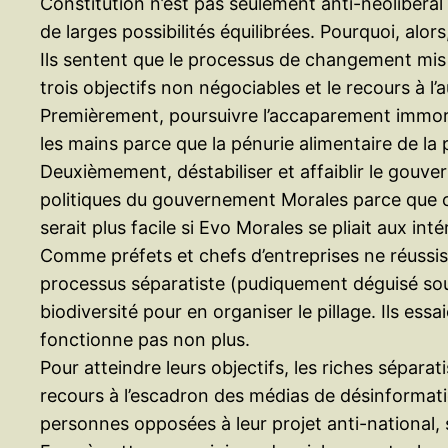
Constitution n’est pas seulement anti-néolibéral
de larges possibilités équilibrées. Pourquoi, alor
Ils sentent que le processus de changement mis en
trois objectifs non négociables et le recours à l’
Premièrement, poursuivre l’accaparement immoral e
les mains parce que la pénurie alimentaire de la 
Deuxièmement, déstabiliser et affaiblir le gouver
politiques du gouvernement Morales parce que cel
serait plus facile si Evo Morales se pliait aux int
Comme préfets et chefs d’entreprises ne réussissen
processus séparatiste (pudiquement déguisé so
biodiversité pour en organiser le pillage. Ils ess
fonctionne pas non plus.
Pour atteindre leurs objectifs, les riches sépar
recours à l’escadron des médias de désinformatio
personnes opposées à leur projet anti-national, spé