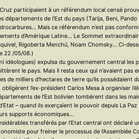
Cruz participaient à un référendum local censé prouve
es départements de l’Est du pays (Tarija, Beni, Pando
hydrocarbures… Mais ce référendum n’est pas conforme 
rnements d’Amérique Latine… Le Sommet extraordinai
Esquivel, Rigoberta Menchú, Noam Chomsky… Ci-dessou
e 22 /05/08.)
 ni idéologues) expulsa du gouvernement central les p
ittèrent le pays. Mais il resta ceux qui n’avaient pa
es de milliers d’hectares de terre qu’ils possédaient d
el, obligèrent l’ex-président Carlos Mesa à organiser 
départements de l’Est bolivien tombèrent dans les main
Etat – quand ils exerçaient le pouvoir depuis La Paz -
 leurs supports économiques…
sidérables transférés par l’Etat central ont déclaré
autonomiste pour freiner le processus de l’Assemblée C