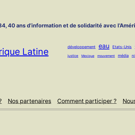
4, 40 ans d’information et de solidarité avec l’Amér
eau
développement
Etats-Unis
ique Latine
média
n
justice
mouvement
Mexique
?
Nos partenaires
Comment participer ?
Nous