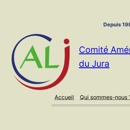
Panneau de gestion des cookies
Aller
au
contenu
Depuis 198
Comité Amér
du Jura
Accueil
Qui sommes-nous 