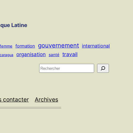
ique Latine
gouvernement
international
formation
femme
travail
organisation
santé
icaragua
R
e
c
h
 contacter
Archives
e
r
c
h