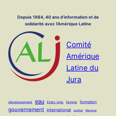
Panneau de gestion des cookies
Aller
au
Depuis 1984, 40 ans d’information et de
contenu
solidarité avec l’Amérique Latine
Comité
Amérique
Latine du
Jura
eau
formation
femme
développement
Etats-Unis
gouvernement
international
justice
Mexique