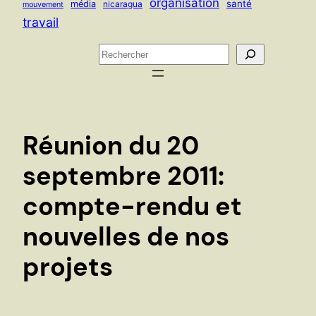
organisation
santé
média
nicaragua
mouvement
travail
R
e
c
h
e
Réunion du 20
r
c
septembre 2011:
h
compte-rendu et
e
r
nouvelles de nos
projets