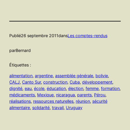
Publié
26 septembre 2011
dans
Les comptes-rendus
par
Bernard
Étiquettes :
alimentation
, 
argentine
, 
assemblée générale
, 
bolivie
, 
CALJ
, 
Canto Sur
, 
construction
, 
Cuba
, 
développement
, 
dignité
, 
eau
, 
école
, 
éducation
, 
élection
, 
femme
, 
formation
, 
médicaments
, 
Mexique
, 
nicaragua
, 
parents
, 
Pérou
, 
réalisations
, 
ressources naturelles
, 
réunion
, 
sécurité
alimentaire
, 
solidarité
, 
travail
, 
Uruguay