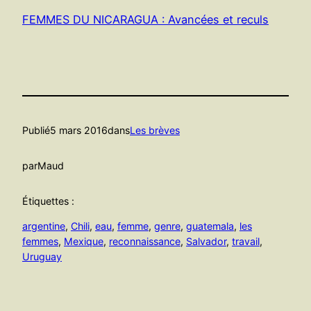
FEMMES DU NICARAGUA : Avancées et reculs
Publié
5 mars 2016
dans
Les brèves
par
Maud
Étiquettes :
argentine
, 
Chili
, 
eau
, 
femme
, 
genre
, 
guatemala
, 
les
femmes
, 
Mexique
, 
reconnaissance
, 
Salvador
, 
travail
, 
Uruguay