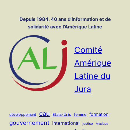
Panneau de gestion des cookies
Aller
au
Depuis 1984, 40 ans d’information et de
contenu
solidarité avec l’Amérique Latine
Comité
Amérique
Latine du
Jura
eau
formation
femme
développement
Etats-Unis
gouvernement
international
justice
Mexique