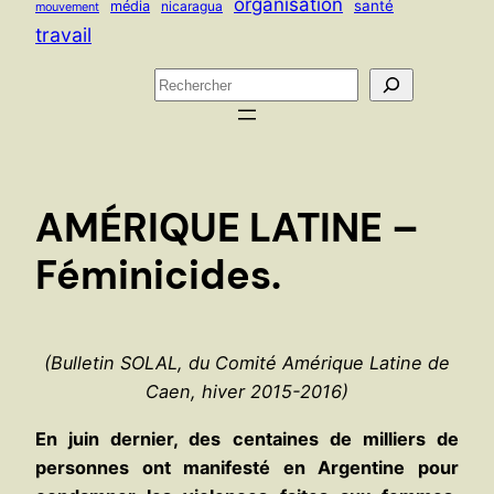
organisation
santé
média
nicaragua
mouvement
travail
R
e
c
h
e
AMÉRIQUE LATINE –
r
c
Féminicides.
h
e
r
(Bulletin SOLAL, du Comité Amérique Latine de
Caen, hiver 2015-2016)
En juin dernier, des centaines de milliers de
personnes ont manifesté en Argentine pour